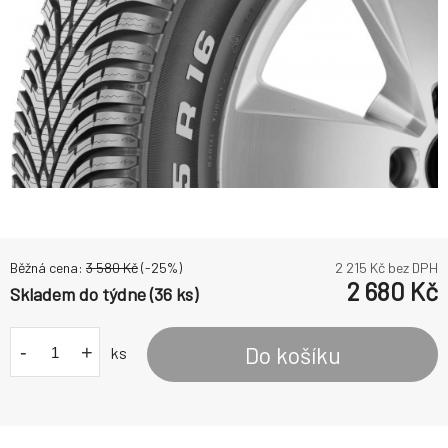
Běžná cena:
3 580
Kč
(-
25
%)
2 215
Kč bez DPH
2 680
Kč
Skladem do týdne (36 ks)
-
+
Do košíku
ks