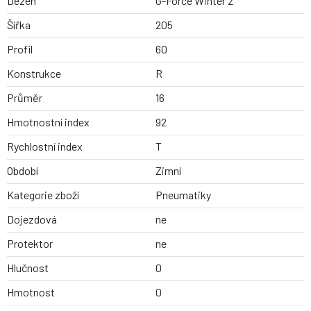
Dezen
G-Force Winter 2
Šířka
205
Profil
60
Konstrukce
R
Průměr
16
Hmotnostní index
92
Rychlostní index
T
Období
Zimní
Kategorie zboží
Pneumatiky
Dojezdová
ne
Protektor
ne
Hlučnost
0
Hmotnost
0