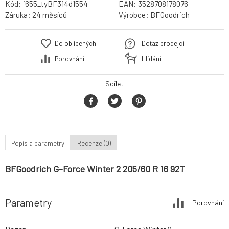
Kód:
i655_tyBF314d1554
EAN:
3528708178076
Záruka:
24 měsíců
Výrobce:
BFGoodrich
Do oblíbených
Dotaz prodejci
Porovnání
Hlídání
Sdílet
Popis a parametry
Recenze (0)
BFGoodrich G-Force Winter 2 205/60 R 16 92T
Parametry
Porovnání