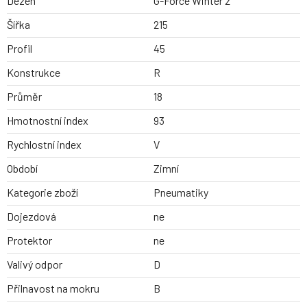
Dezen
G-Force Winter 2
Šířka
215
Profil
45
Konstrukce
R
Průměr
18
Hmotnostní index
93
Rychlostní index
V
Období
Zimní
Kategorie zboží
Pneumatiky
Dojezdová
ne
Protektor
ne
Valivý odpor
D
Přilnavost na mokru
B