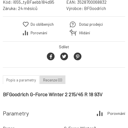
Kód:
i655_tyBFaebb184d95
EAN:
3528700068832
Záruka:
24 měsíců
Výrobce:
BFGoodrich
Do oblíbených
Dotaz prodejci
Porovnání
Hlídání
Sdílet
Popis a parametry
Recenze (0)
BFGoodrich G-Force Winter 2 215/45 R 18 93V
Parametry
Porovnání