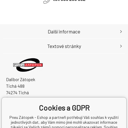
Další informace
Textové stránky
Dalibor Zátopek
Tichá 488
74274 Tichá
Česká Republika
Cookies a GDPR
IČO: 63724383
DIČ: CZ7504094994
Pneu Zátopek - Eshop a partneři potřebují Váš souhlas k využití
jednotlivých dat, aby Vám mimo jiné mohli ukazovat informace
týkající se Vašich zájmů pomocí personalizace reklam. Souhlas