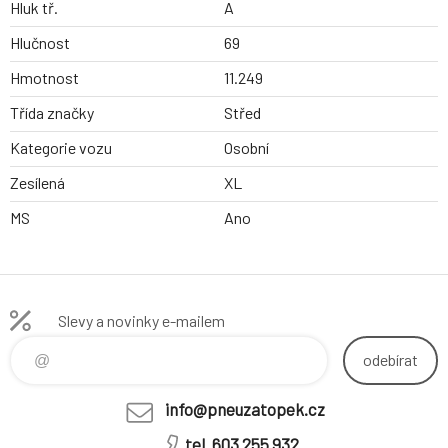
Hluk tř.
A
Hlučnost
69
Hmotnost
11.249
Třída značky
Střed
Kategorie vozu
Osobní
Zesílená
XL
MS
Ano
Slevy a novinky e-mailem
odebírat
info@pneuzatopek.cz
tel. 603 255 932