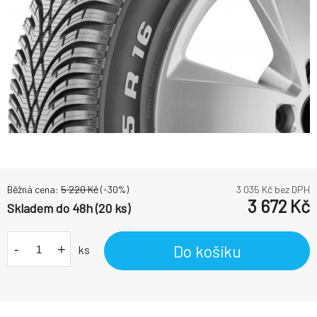
Běžná cena:
5 220
Kč
(-
30
%)
3 035
Kč bez DPH
3 672
Kč
Skladem do 48h (20 ks)
-
+
Do košíku
ks