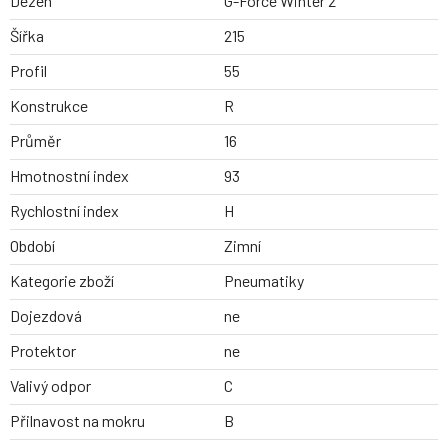
Dezen
G-Force Winter 2
Šířka
215
Profil
55
Konstrukce
R
Průměr
16
Hmotnostní index
93
Rychlostní index
H
Období
Zimní
Kategorie zboží
Pneumatiky
Dojezdová
ne
Protektor
ne
Valivý odpor
C
Přilnavost na mokru
B