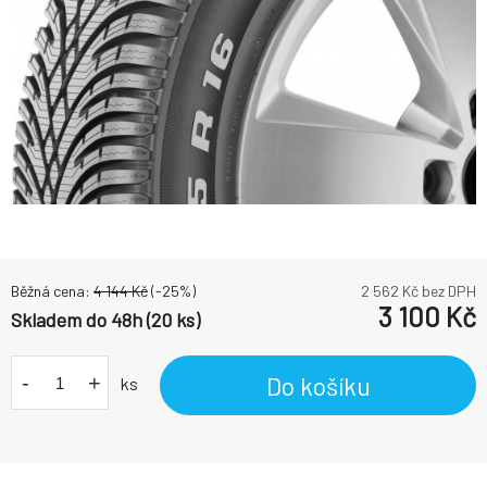
Běžná cena:
4 144
Kč
(-
25
%)
2 562
Kč bez DPH
3 100
Kč
Skladem do 48h (20 ks)
-
+
Do košíku
ks