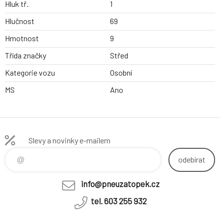
Hluk tř.
1
Hlučnost
69
Hmotnost
9
Třída značky
Střed
Kategorie vozu
Osobní
MS
Ano
Slevy a novinky e-mailem
odebírat
info@pneuzatopek.cz
tel. 603 255 932