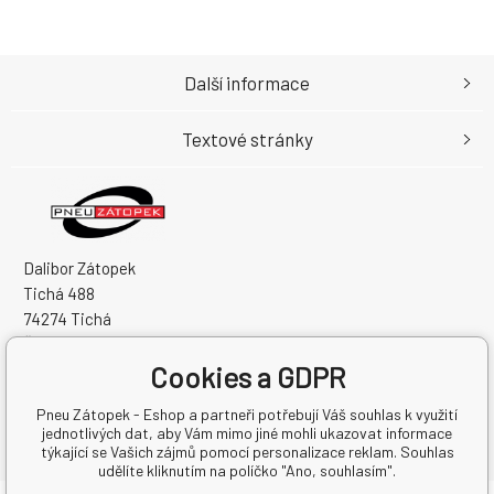
Další informace
Textové stránky
Dalibor Zátopek
Tichá 488
74274 Tichá
Česká Republika
Cookies a GDPR
IČO: 63724383
DIČ: CZ7504094994
Pneu Zátopek - Eshop a partneři potřebují Váš souhlas k využití
jednotlivých dat, aby Vám mimo jiné mohli ukazovat informace
týkající se Vašich zájmů pomocí personalizace reklam. Souhlas
udělíte kliknutím na políčko "Ano, souhlasím".