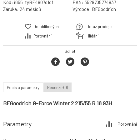
Kód:
i655_tyBF4807d1cf
EAN:
3528705774837
Záruka:
24 měsíců
Výrobce:
BFGoodrich
Do oblíbených
Dotaz prodejci
Porovnání
Hlídání
Sdílet
Popis a parametry
Recenze (0)
BFGoodrich G-Force Winter 2 215/55 R 16 93H
Parametry
Porovnání