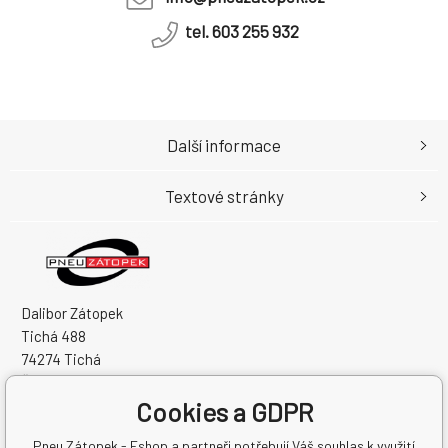
tel. 603 255 932
Další informace
Textové stránky
Dalibor Zátopek
Tichá 488
74274 Tichá
Česká Republika
Cookies a GDPR
IČO: 63724383
DIČ: CZ7504094994
Pneu Zátopek - Eshop a partneři potřebují Váš souhlas k využití