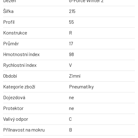
Dezen
G-Force Winter 2
Šířka
215
Profil
55
Konstrukce
R
Průměr
17
Hmotnostní index
98
Rychlostní index
V
Období
Zimní
Kategorie zboží
Pneumatiky
Dojezdová
ne
Protektor
ne
Valivý odpor
C
Přilnavost na mokru
B