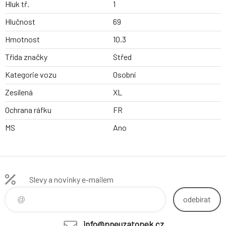
Hluk tř.
1
Hlučnost
69
Hmotnost
10.3
Třída značky
Střed
Kategorie vozu
Osobní
Zesílená
XL
Ochrana ráfku
FR
MS
Ano
Slevy a novinky e-mailem
odebírat
info@pneuzatopek.cz