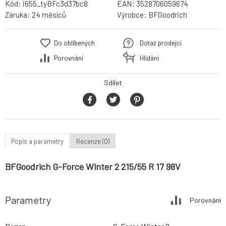
Kód:
i655_tyBFc3d37bc8
EAN:
3528706059674
Záruka:
24 měsíců
Výrobce:
BFGoodrich
Do oblíbených
Dotaz prodejci
Porovnání
Hlídání
Sdílet
Popis a parametry
Recenze (0)
BFGoodrich G-Force Winter 2 215/55 R 17 98V
Parametry
Porovnání