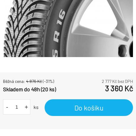
Běžná cena:
4 876
Kč
(-
31
%)
2 777
Kč bez DPH
3 360
Kč
Skladem do 48h (20 ks)
-
+
Do košíku
ks