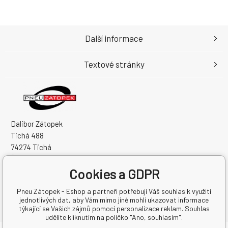
Další informace
Textové stránky
Dalibor Zátopek
Tichá 488
74274 Tichá
Česká Republika
Cookies a GDPR
IČO: 63724383
DIČ: CZ7504094994
Pneu Zátopek - Eshop a partneři potřebují Váš souhlas k využití
jednotlivých dat, aby Vám mimo jiné mohli ukazovat informace
týkající se Vašich zájmů pomocí personalizace reklam. Souhlas
udělíte kliknutím na políčko "Ano, souhlasím".