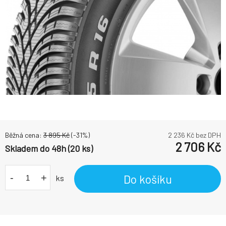
Běžná cena:
3 895
Kč
(-
31
%)
2 236
Kč bez DPH
2 706
Kč
Skladem do 48h (20 ks)
-
+
Do košíku
ks