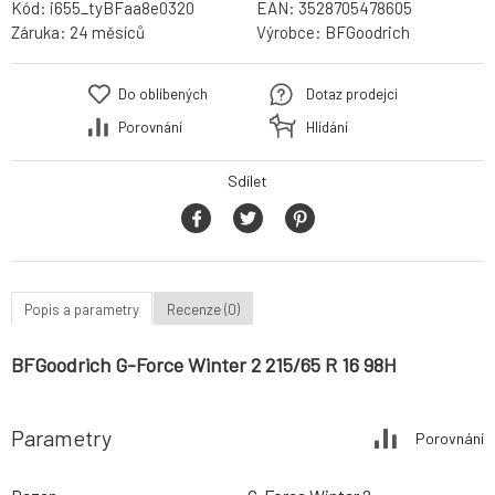
Kód:
i655_tyBFaa8e0320
EAN:
3528705478605
Záruka:
24 měsíců
Výrobce:
BFGoodrich
Do oblíbených
Dotaz prodejci
Porovnání
Hlídání
Sdílet
Popis a parametry
Recenze (0)
BFGoodrich G-Force Winter 2 215/65 R 16 98H
Parametry
Porovnání