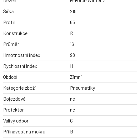
Dezen
G-Force Winter 2
Šířka
215
Profil
65
Konstrukce
R
Průměr
16
Hmotnostní index
98
Rychlostní index
H
Období
Zimní
Kategorie zboží
Pneumatiky
Dojezdová
ne
Protektor
ne
Valivý odpor
C
Přilnavost na mokru
B