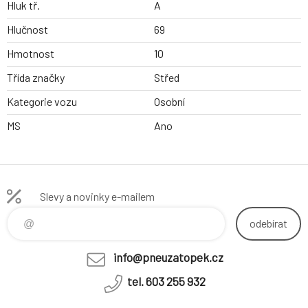
Hluk tř.
A
Hlučnost
69
Hmotnost
10
Třída značky
Střed
Kategorie vozu
Osobní
MS
Ano
Slevy a novinky e-mailem
odebírat
info@pneuzatopek.cz
tel. 603 255 932