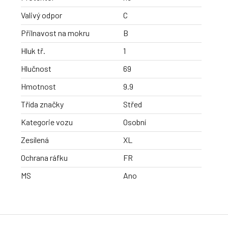
Valivý odpor
C
Přilnavost na mokru
B
Hluk tř.
1
Hlučnost
69
Hmotnost
9.9
Třída značky
Střed
Kategorie vozu
Osobní
Zesílená
XL
Ochrana ráfku
FR
MS
Ano