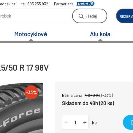
atopek.cz
tel. 603 255 932
Partner sítě
Hledej
REZERV
Motocyklové
Alu kola
5/50 R 17 98V
-
33
%
Běžná cena:
4 640
Kč
(-
33
%)
Skladem do 48h (20 ks)
-
+
ks