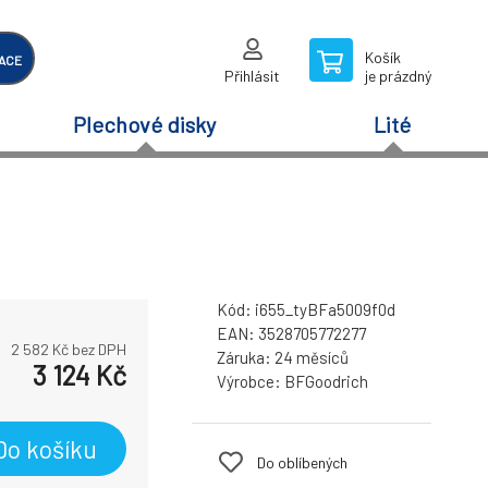
Košík
ACE
Přihlásit
je prázdný
Plechové disky
Lité
Kód:
i655_tyBFa5009f0d
EAN:
3528705772277
2 582
Kč bez DPH
Záruka:
24 měsíců
3 124
Kč
Výrobce:
BFGoodrich
Do košíku
Do oblíbených