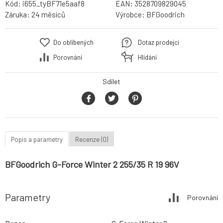
Kód:
i655_tyBF71e5aaf8
EAN:
3528709829045
Záruka:
24 měsíců
Výrobce:
BFGoodrich
Do oblíbených
Dotaz prodejci
Porovnání
Hlídání
Sdílet
Popis a parametry
Recenze (0)
BFGoodrich G-Force Winter 2 255/35 R 19 96V
Parametry
Porovnání