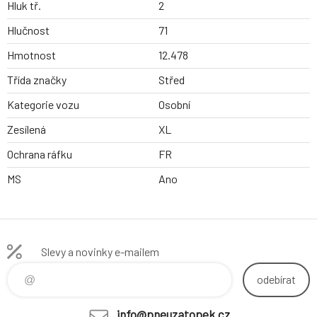
Hluk tř.
2
Hlučnost
71
Hmotnost
12.478
Třída značky
Střed
Kategorie vozu
Osobní
Zesílená
XL
Ochrana ráfku
FR
MS
Ano
Slevy a novinky e-mailem
odebírat
info@pneuzatopek.cz