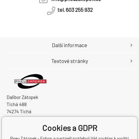
tel. 603 255 932
Další informace
Textové stránky
Dalibor Zátopek
Tichá 488
74274 Tichá
Česká Republika
Cookies a GDPR
IČO: 63724383
DIČ: CZ7504094994
Pneu Zátopek - Eshop a partneři potřebují Váš souhlas k využití