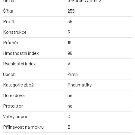
Dezen
G-Force Winter 2
Šířka
255
Profil
35
Konstrukce
R
Průměr
19
Hmotnostní index
96
Rychlostní index
V
Období
Zimní
Kategorie zboží
Pneumatiky
Dojezdová
ne
Protektor
ne
Valivý odpor
C
Přilnavost na mokru
B