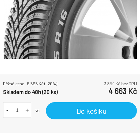
Běžná cena:
6 595
Kč
(-
29
%)
3 854
Kč bez DPH
4 663
Kč
Skladem do 48h (20 ks)
-
+
Do košíku
ks