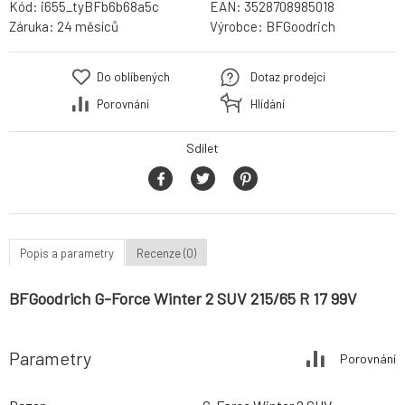
Kód:
i655_tyBFb6b68a5c
EAN:
3528708985018
Záruka:
24 měsíců
Výrobce:
BFGoodrich
Do oblíbených
Dotaz prodejci
Porovnání
Hlídání
Sdílet
Popis a parametry
Recenze (0)
BFGoodrich G-Force Winter 2 SUV 215/65 R 17 99V
Parametry
Porovnání