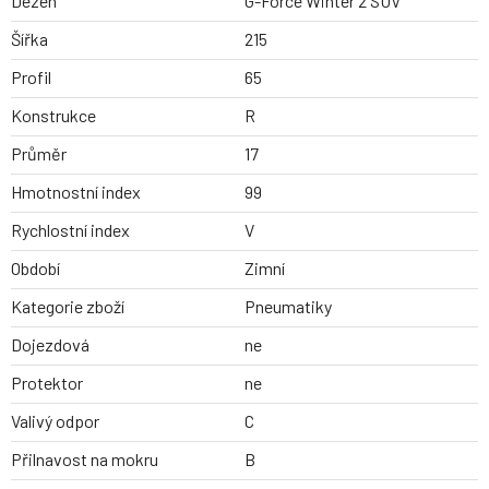
Dezen
G-Force Winter 2 SUV
Šířka
215
Profil
65
Konstrukce
R
Průměr
17
Hmotnostní index
99
Rychlostní index
V
Období
Zimní
Kategorie zboží
Pneumatiky
Dojezdová
ne
Protektor
ne
Valivý odpor
C
Přilnavost na mokru
B