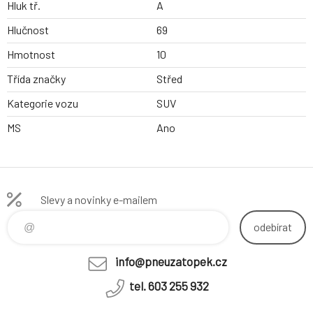
Hluk tř.
A
Hlučnost
69
Hmotnost
10
Třída značky
Střed
Kategorie vozu
SUV
MS
Ano
Slevy a novinky e-mailem
odebírat
info@pneuzatopek.cz
tel. 603 255 932