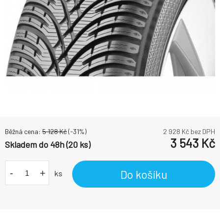
Běžná cena:
5 128
Kč
(-
31
%)
2 928
Kč bez DPH
3 543
Kč
Skladem do 48h (20 ks)
-
+
Do košíku
ks