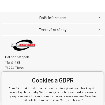
Další informace
Textové stránky
Dalibor Zátopek
Tichá 488
74274 Tichá
Česká Republika
Cookies a GDPR
IČO: 63724383
DIČ: CZ7504094994
Pneu Zátopek - Eshop a partneři potřebují Váš souhlas k využití
jednotlivých dat, aby Vám mimo jiné mohli ukazovat informace
týkající se Vašich zájmů pomocí personalizace reklam. Souhlas
udělíte kliknutím na políčko "Ano, souhlasím".