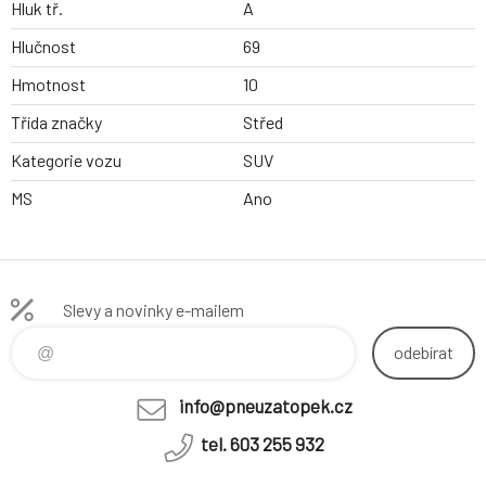
Hluk tř.
A
Hlučnost
69
Hmotnost
10
Třída značky
Střed
Kategorie vozu
SUV
MS
Ano
Slevy a novinky e-mailem
odebírat
info@pneuzatopek.cz
tel. 603 255 932