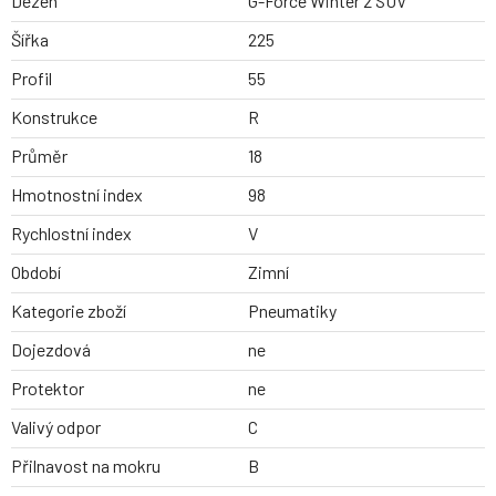
Dezen
G-Force Winter 2 SUV
Šířka
225
Profil
55
Konstrukce
R
Průměr
18
Hmotnostní index
98
Rychlostní index
V
Období
Zimní
Kategorie zboží
Pneumatiky
Dojezdová
ne
Protektor
ne
Valivý odpor
C
Přilnavost na mokru
B