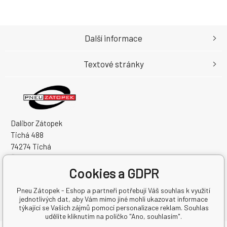
Další informace
Textové stránky
Dalibor Zátopek
Tichá 488
74274 Tichá
Česká Republika
Cookies a GDPR
IČO: 63724383
DIČ: CZ7504094994
Pneu Zátopek - Eshop a partneři potřebují Váš souhlas k využití
jednotlivých dat, aby Vám mimo jiné mohli ukazovat informace
týkající se Vašich zájmů pomocí personalizace reklam. Souhlas
udělíte kliknutím na políčko "Ano, souhlasím".