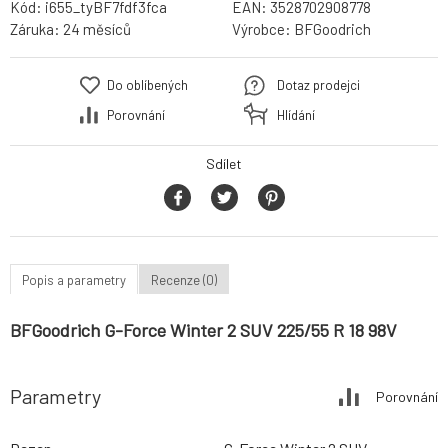
Kód:
i655_tyBF7fdf3fca
EAN:
3528702908778
Záruka:
24 měsíců
Výrobce:
BFGoodrich
Do oblíbených
Dotaz prodejci
Porovnání
Hlídání
Sdílet
Popis a parametry
Recenze (0)
BFGoodrich G-Force Winter 2 SUV 225/55 R 18 98V
Parametry
Porovnání