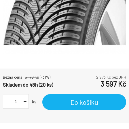
Běžná cena:
5 179
Kč
(-
31
%)
2 973
Kč bez DPH
3 597
Kč
Skladem do 48h (20 ks)
-
+
Do košíku
ks