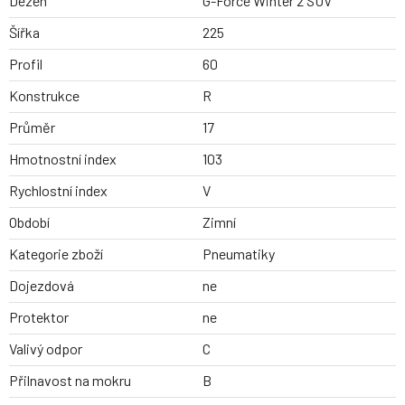
Dezen
G-Force Winter 2 SUV
Šířka
225
Profil
60
Konstrukce
R
Průměr
17
Hmotnostní index
103
Rychlostní index
V
Období
Zimní
Kategorie zboží
Pneumatiky
Dojezdová
ne
Protektor
ne
Valivý odpor
C
Přilnavost na mokru
B