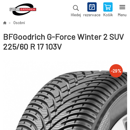
rezervace
Košík
Menu
Hledej
Osobní
BFGoodrich G-Force Winter 2 SUV
225/60 R 17 103V
-
29
%