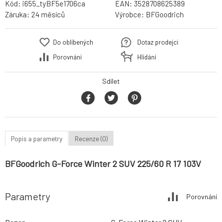
Kód:
i655_tyBF5e1706ca
EAN:
3528708625389
Záruka:
24 měsíců
Výrobce:
BFGoodrich
Do oblíbených
Dotaz prodejci
Porovnání
Hlídání
Sdílet
Popis a parametry
Recenze (0)
BFGoodrich G-Force Winter 2 SUV 225/60 R 17 103V
Parametry
Porovnání