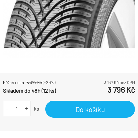
Běžná cena:
5 377
Kč
(-
29
%)
3 137
Kč bez DPH
3 796
Kč
Skladem do 48h (12 ks)
-
+
Do košíku
ks