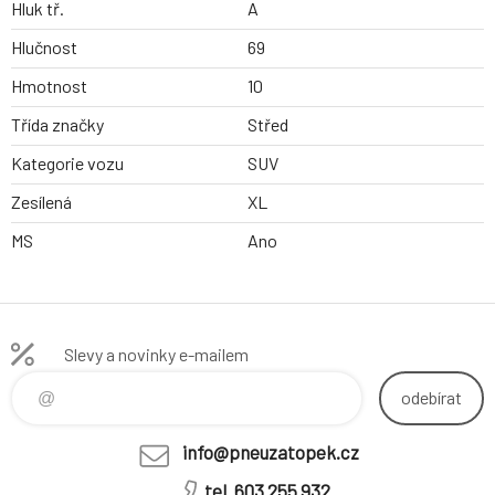
Hluk tř.
A
Hlučnost
69
Hmotnost
10
Třída značky
Střed
Kategorie vozu
SUV
Zesílená
XL
MS
Ano
Slevy a novinky e-mailem
odebírat
info@pneuzatopek.cz
tel. 603 255 932