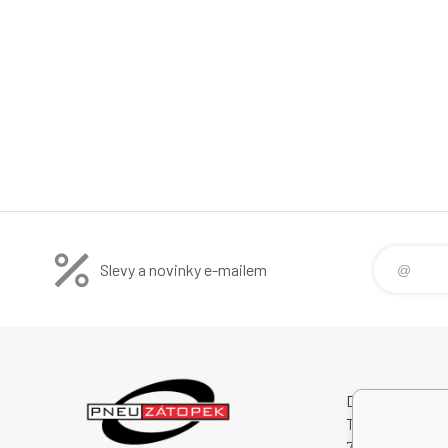
Slevy a novinky e-mailem
Dalibor Zátopek
Tichá 488
74274 Tichá