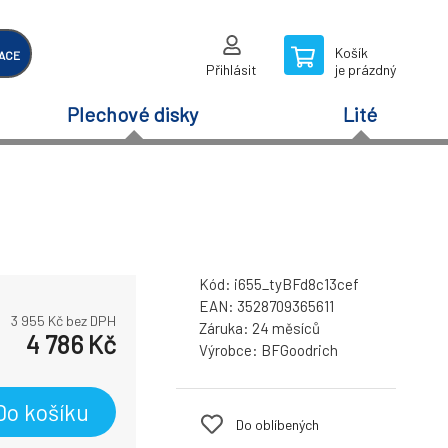
Košík
ACE
Přihlásit
je prázdný
Plechové disky
Lité
Kód:
i655_tyBFd8c13cef
EAN:
3528709365611
3 955
Kč bez DPH
Záruka:
24 měsíců
4 786
Kč
Výrobce:
BFGoodrich
Do košíku
Do oblíbených