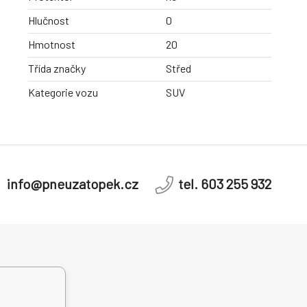
Hlučnost
0
Hmotnost
20
Třída značky
Střed
Kategorie vozu
SUV
info@pneuzatopek.cz
tel. 603 255 932
dní řešení
telských sporů