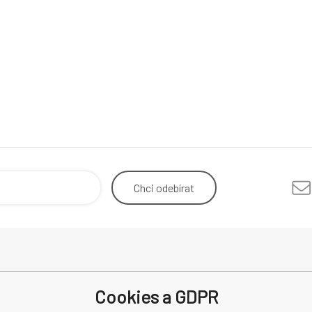
Chci
odebírat
Odstoupení od smlouvy
Mimosou
Cookies a GDPR
Reklamace
spotřebi
Recenze