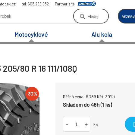
atopek.cz
tel. 603 255 932
Partner sítě
Hledej
REZERV
Motocyklové
Alu kola
205/80 R 16 111/108Q
-
30
%
Běžná cena:
6 789
Kč
(-
30
%)
Skladem do 48h (1 ks)
-
+
ks