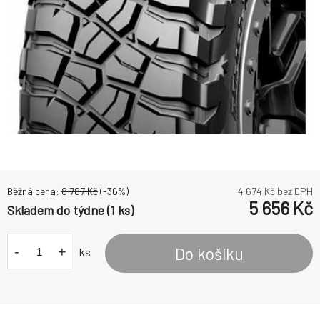
Běžná cena:
8 787
Kč
(-
36
%)
4 674
Kč bez DPH
5 656
Kč
Skladem do týdne (1 ks)
-
+
Do košíku
ks