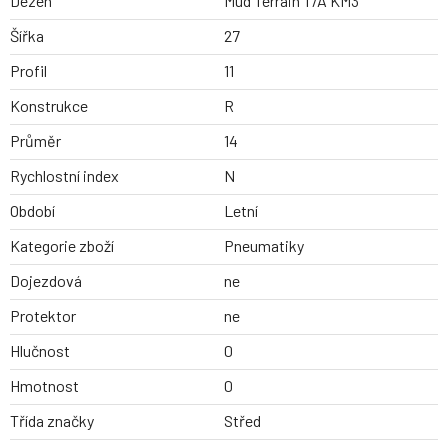
Dezen
Mud Terrain T/A KM3
Šířka
27
Profil
11
Konstrukce
R
Průměr
14
Rychlostní index
N
Období
Letní
Kategorie zboží
Pneumatiky
Dojezdová
ne
Protektor
ne
Hlučnost
0
Hmotnost
0
Třída značky
Střed