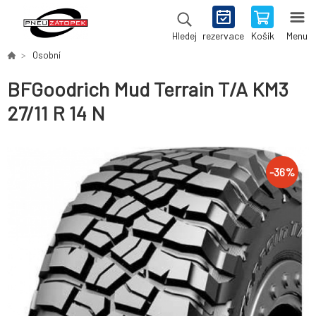
rezervace
Košík
Menu
Hledej
Osobní
BFGoodrich Mud Terrain T/A KM3
27/11 R 14 N
-
36
%