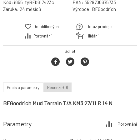
Kód:
i655_tyBFb617423c
EAN:
3528700675733
Záruka:
24 měsíců
Výrobce:
BFGoodrich
Do oblíbených
Dotaz prodejci
Porovnání
Hlídání
Sdílet
Popis a parametry
Recenze (0)
BFGoodrich Mud Terrain T/A KM3 27/11 R 14 N
Parametry
Porovnání