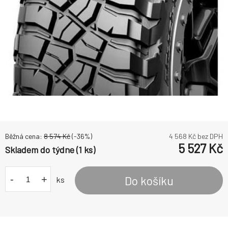
Běžná cena:
8 574
Kč
(-
36
%)
4 568
Kč bez DPH
5 527
Kč
Skladem do týdne (1 ks)
-
+
Do košíku
ks