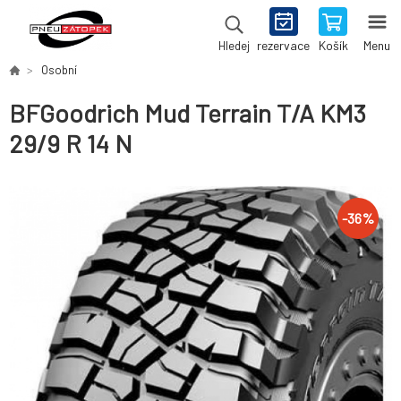
rezervace
Košík
Menu
Hledej
Osobní
BFGoodrich Mud Terrain T/A KM3
29/9 R 14 N
-
36
%