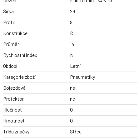
Dezen
Mud Terrain T/A KM3
Šířka
29
Profil
9
Konstrukce
R
Průměr
14
Rychlostní index
N
Období
Letní
Kategorie zboží
Pneumatiky
Dojezdová
ne
Protektor
ne
Hlučnost
0
Hmotnost
0
Třída značky
Střed