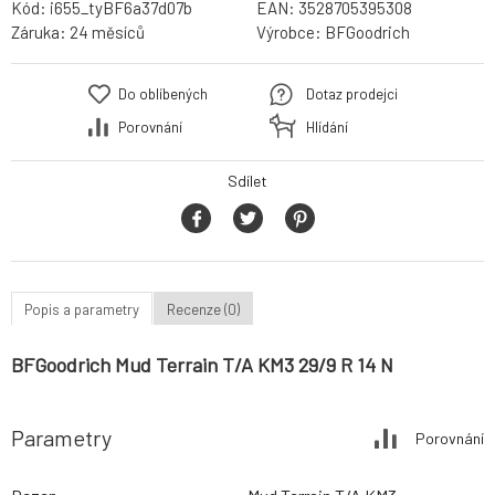
Kód:
i655_tyBF6a37d07b
EAN:
3528705395308
Záruka:
24 měsíců
Výrobce:
BFGoodrich
Do oblíbených
Dotaz prodejci
Porovnání
Hlídání
Sdílet
Popis a parametry
Recenze (0)
BFGoodrich Mud Terrain T/A KM3 29/9 R 14 N
Parametry
Porovnání