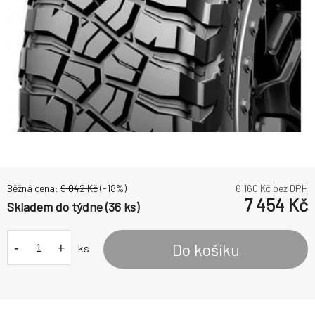
Běžná cena:
9 042
Kč
(-
18
%)
6 160
Kč bez DPH
7 454
Kč
Skladem do týdne (36 ks)
-
+
Do košíku
ks