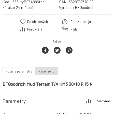
Kód:
i655_tyBF54886fad
EAN:
3528707370198
Záruka:
24 měsíců
Výrobce:
BFGoodrich
Do oblíbených
Dotaz prodejci
Porovnání
Hlídání
Sdílet
Popis a parametry
Recenze (0)
BFGoodrich Mud Terrain T/A KM3 30/10 R 15 N
Parametry
Porovnání