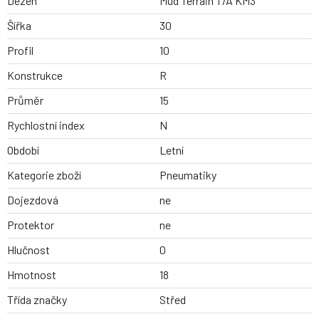
Dezen
Mud Terrain T/A KM3
Šířka
30
Profil
10
Konstrukce
R
Průměr
15
Rychlostní index
N
Období
Letní
Kategorie zboží
Pneumatiky
Dojezdová
ne
Protektor
ne
Hlučnost
0
Hmotnost
18
Třída značky
Střed