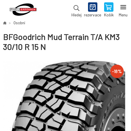
rezervace
Košík
Menu
Hledej
Osobní
BFGoodrich Mud Terrain T/A KM3
30/10 R 15 N
-
18
%