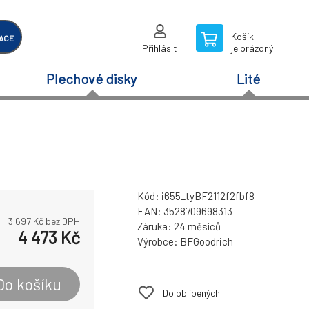
Košík
ACE
Přihlásit
je prázdný
Plechové disky
Lité
Kód:
i655_tyBF2112f2fbf8
EAN:
3528709698313
3 697
Kč bez DPH
Záruka:
24 měsíců
4 473
Kč
Výrobce:
BFGoodrich
Do košíku
Do oblíbených