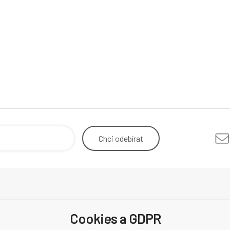
Chci
odebírat
Odstoupení od smlouvy
Mimosou
Cookies a GDPR
Reklamace
spotřebi
Recenze