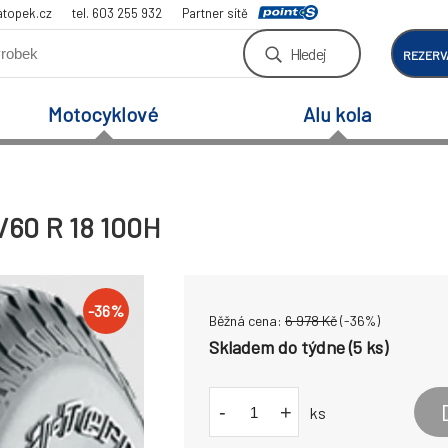
atopek.cz
tel. 603 255 932
Partner sítě
Hledej
REZERV
Motocyklové
Alu kola
5/60 R 18 100H
-
36
%
Běžná cena:
6 978
Kč
(-
36
%)
Skladem do týdne (5 ks)
-
+
ks