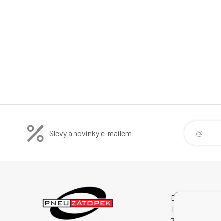
Slevy a novinky e-mailem
Dalibor Zátopek
Tichá 488
74274 Tichá