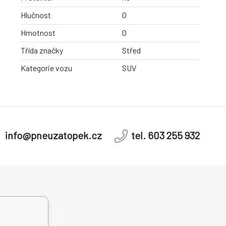
Hlučnost
0
Hmotnost
0
Třída značky
Střed
Kategorie vozu
SUV
info@pneuzatopek.cz
tel. 603 255 932
dní řešení
telských sporů