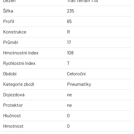
Dezen
Trail Terrain T/A
Šířka
235
Profil
65
Konstrukce
R
Průměr
17
Hmotnostní index
108
Rychlostní index
T
Období
Celoroční
Kategorie zboží
Pneumatiky
Dojezdová
ne
Protektor
ne
Hlučnost
0
Hmotnost
0