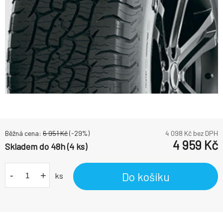
Běžná cena:
6 951
Kč
(-
29
%)
4 098
Kč bez DPH
4 959
Kč
Skladem do 48h (4 ks)
-
+
Do košíku
ks