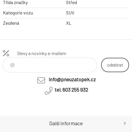
Třída značky
Střed
Kategorie vozu
SUV
Zesílená
XL
Slevy a novinky e-mailem
odebírat
info@pneuzatopek.cz
tel. 603 255 932
Další informace