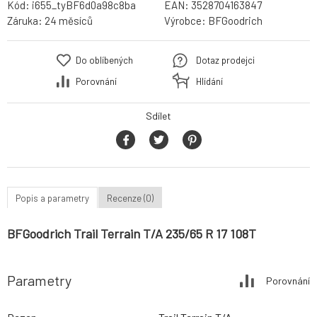
Kód:
i655_tyBF6d0a98c8ba
EAN:
3528704163847
Záruka:
24 měsíců
Výrobce:
BFGoodrich
Do oblíbených
Dotaz prodejci
Porovnání
Hlídání
Sdílet
Popis a parametry
Recenze (0)
BFGoodrich Trail Terrain T/A 235/65 R 17 108T
Parametry
Porovnání