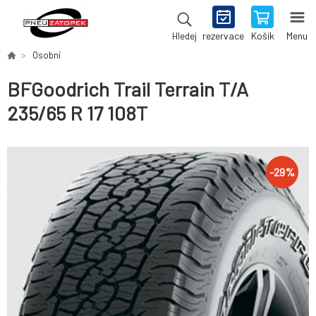
rezervace
Košík
Menu
Hledej
Osobní
BFGoodrich Trail Terrain T/A
235/65 R 17 108T
-
29
%