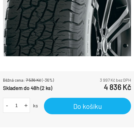
Běžná cena:
7 536
Kč
(-
36
%)
3 997
Kč bez DPH
4 836
Kč
Skladem do 48h (2 ks)
-
+
Do košíku
ks