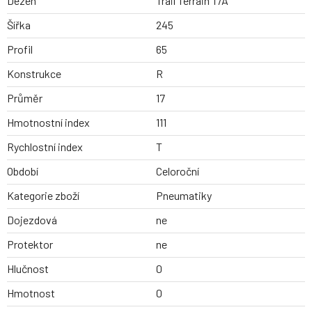
Dezen
Trail Terrain T/A
Šířka
245
Profil
65
Konstrukce
R
Průměr
17
Hmotnostní index
111
Rychlostní index
T
Období
Celoroční
Kategorie zboží
Pneumatiky
Dojezdová
ne
Protektor
ne
Hlučnost
0
Hmotnost
0