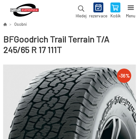
rezervace
Košík
Menu
Hledej
Osobní
BFGoodrich Trail Terrain T/A
245/65 R 17 111T
-
36
%