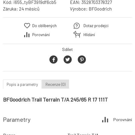
Kód:
i655_tyBF3919df6cb5
EAN:
3528703378327
Záruka:
24 měsíců
Výrobce:
BFGoodrich
Do oblíbených
Dotaz prodejci
Porovnání
Hlídání
Sdílet
Popis a parametry
Recenze (0)
BFGoodrich Trail Terrain T/A 245/65 R 17 111T
Parametry
Porovnání