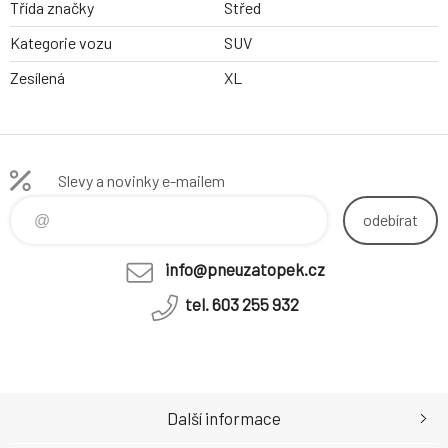
Třída značky
Střed
Kategorie vozu
SUV
Zesílená
XL
Slevy a novinky e-mailem
odebírat
info@pneuzatopek.cz
tel. 603 255 932
Další informace