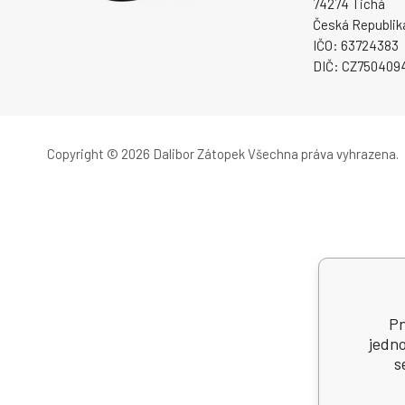
74274 Tichá
Česká Republik
IČO: 63724383
DIČ: CZ750409
Copyright © 2026 Dalibor Zátopek
Všechna práva vyhrazena.
Pn
jedno
s