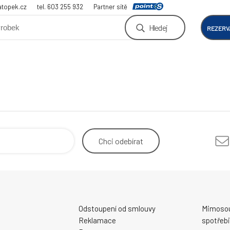
atopek.cz
tel. 603 255 932
Partner sítě
Hledej
REZERV
Chci
odebírat
Odstoupení od smlouvy
Mimosou
Reklamace
spotřebi