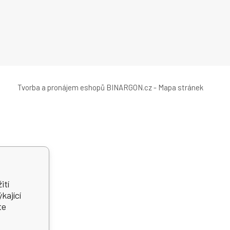
Tvorba a pronájem eshopů
BINARGON.cz
-
Mapa stránek
ití
kající
te