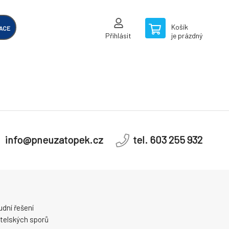
Košík
ACE
Přihlásit
je prázdný
info@pneuzatopek.cz
tel. 603 255 932
dní řešení
telských sporů