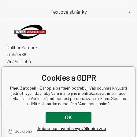
Textové stránky
Dalibor Zátopek
Tichá 488
74274 Tichá
Česká Republika
IČO: 63724383
Cookies a GDPR
DIČ: CZ7504094994
Pneu Zátopek - Eshop a partneři potřebují Váš souhlas k využití
jednotlivých dat, aby Vám mimo jiné mohli ukazovat informace
týkající se Vašich zájmů pomocí personalizace reklam. Souhlas
udělíte kliknutím na políčko "Ano, souhlasím".
Copyright © 2026 Dalibor Zátopek
OK
Všechna práva vyhrazena.
Podrobné nastavení s vysvětlením zde
Tvorba a pronájem eshopů
BINARGON.cz
-
Mapa stránek
Soukromí