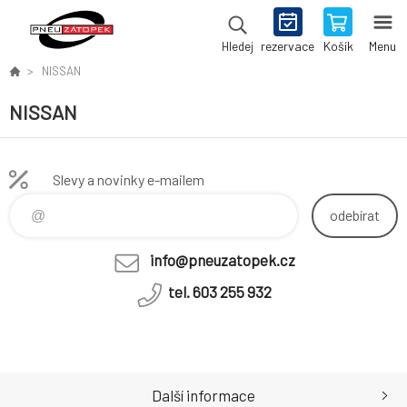
rezervace
Košík
Menu
Hledej
NISSAN
NISSAN
Slevy a novinky e-mailem
odebírat
info@pneuzatopek.cz
tel. 603 255 932
Další informace