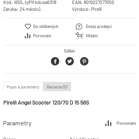
Kód:
i655_tyPIf4dcaa63f8
EAN:
8019227277050
Záruka:
24 měsíců
Výrobce:
Pirelli
Do oblíbených
Dotaz prodejci
Porovnání
Hlídání
Sdílet
Popis a parametry
Recenze (0)
Pirelli Angel Scooter 120/70 D 15 56S
Parametry
Porovnání