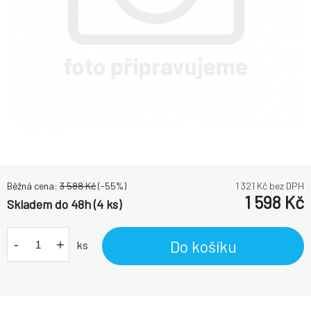
Běžná cena:
3 588
Kč
(-
55
%)
1 321
Kč bez DPH
1 598
Kč
Skladem do 48h (4 ks)
-
+
Do košíku
ks