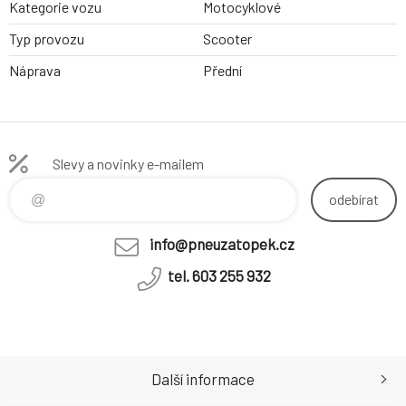
Kategorie vozu
Motocyklové
Typ provozu
Scooter
Náprava
Přední
Slevy a novinky e-mailem
odebírat
info@pneuzatopek.cz
tel. 603 255 932
Další informace