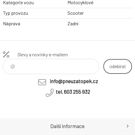
Kategorie vozu
Motocyklové
Typ provozu
Scooter
Náprava
Zadní
Slevy a novinky e-mailem
odebírat
info@pneuzatopek.cz
tel. 603 255 932
Další informace