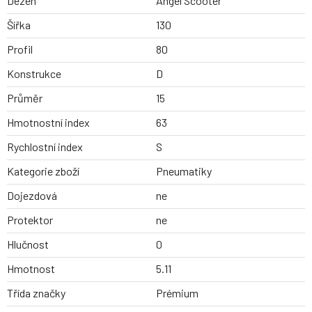
Dezen
Angel Scooter
Šířka
130
Profil
80
Konstrukce
D
Průměr
15
Hmotnostní index
63
Rychlostní index
S
Kategorie zboží
Pneumatiky
Dojezdová
ne
Protektor
ne
Hlučnost
0
Hmotnost
5.11
Třída značky
Prémium