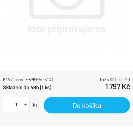
Běžná cena:
3 676
Kč
(-
51
%)
1 485
Kč bez DPH
1 797
Kč
Skladem do 48h (1 ks)
-
+
Do košíku
ks