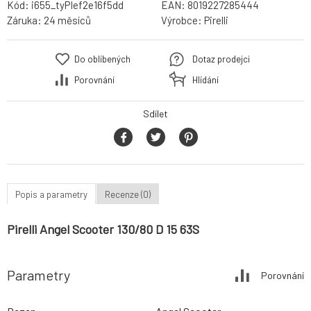
Kód:
i655_tyPIef2e16f5dd
EAN:
8019227285444
Záruka:
24 měsíců
Výrobce:
Pirelli
Do oblíbených
Dotaz prodejci
Porovnání
Hlídání
Sdílet
Popis a parametry
Recenze (0)
Pirelli Angel Scooter 130/80 D 15 63S
Parametry
Porovnání