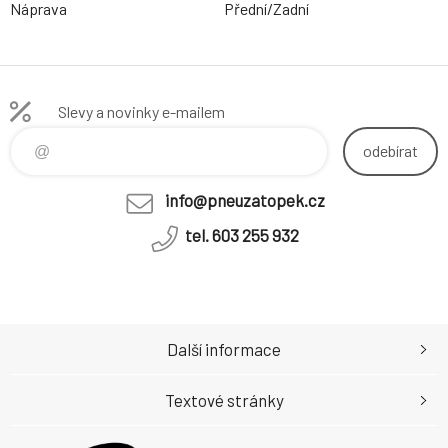
Náprava
Přední/Zadní
Slevy a novinky e-mailem
odebírat
info@pneuzatopek.cz
tel. 603 255 932
Další informace
Textové stránky