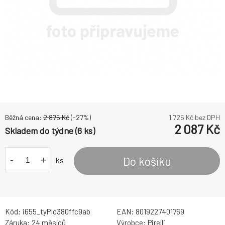
Běžná cena:
2 876
Kč
(-
27
%)
1 725
Kč bez DPH
2 087
Kč
Skladem do týdne (6 ks)
-
+
Do košíku
ks
Kód:
i655_tyPIc380ffc9ab
EAN:
8019227401769
Záruka:
24 měsíců
Výrobce:
Pirelli