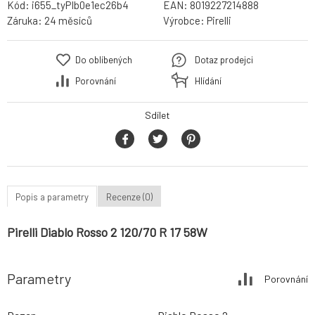
Kód:
i655_tyPIb0e1ec26b4
EAN:
8019227214888
Záruka:
24 měsíců
Výrobce:
Pirelli
Do oblíbených
Dotaz prodejci
Porovnání
Hlídání
Sdílet
Popis a parametry
Recenze (0)
Pirelli Diablo Rosso 2 120/70 R 17 58W
Parametry
Porovnání