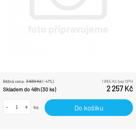
Běžná cena:
3 839
Kč
(-
41
%)
1 865
Kč bez DPH
2 257
Kč
Skladem do 48h (30 ks)
-
+
Do košíku
ks