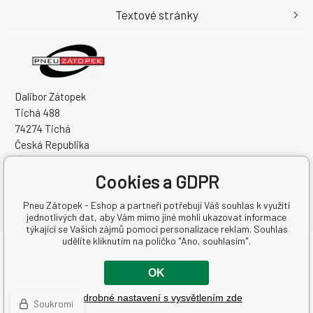
Textové stránky
Dalibor Zátopek
Tichá 488
74274 Tichá
Česká Republika
IČO: 63724383
Cookies a GDPR
DIČ: CZ7504094994
Pneu Zátopek - Eshop a partneři potřebují Váš souhlas k využití
jednotlivých dat, aby Vám mimo jiné mohli ukazovat informace
týkající se Vašich zájmů pomocí personalizace reklam. Souhlas
udělíte kliknutím na políčko "Ano, souhlasím".
Copyright © 2026 Dalibor Zátopek
Všechna práva vyhrazena.
OK
Internetové obchody
a
www stránky
:
BINARGON.cz
-
Mapa
Podrobné nastavení s vysvětlením zde
stránek
Soukromí