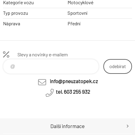
Kategorie vozu
Motocyklové
Typ provozu
Sportovní
Náprava
Přední
Slevy a novinky e-mailem
odebírat
info@pneuzatopek.cz
tel. 603 255 932
Další informace