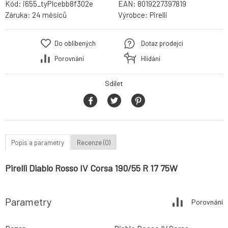
Kód:
i655_tyPIcebb8f302e
EAN:
8019227397819
Záruka:
24 měsíců
Výrobce:
Pirelli
Do oblíbených
Dotaz prodejci
Porovnání
Hlídání
Sdílet
Popis a parametry
Recenze (0)
Pirelli Diablo Rosso IV Corsa 190/55 R 17 75W
Parametry
Porovnání