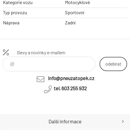
Kategorie vozu
Motocyklové
Typ provozu
Sportovní
Náprava
Zadní
Slevy a novinky e-mailem
odebírat
info@pneuzatopek.cz
tel. 603 255 932
Další informace