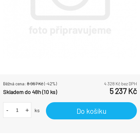
Běžná cena:
8 967
Kč
(-
42
%)
4 328
Kč bez DPH
5 237
Kč
Skladem do 48h (10 ks)
-
+
Do košíku
ks