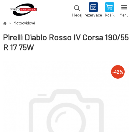
rezervace
Košík
Menu
Hledej
Motocyklové
Pirelli Diablo Rosso IV Corsa 190/55
R 17 75W
-
42
%