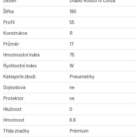
Dezen
Diablo Rosso IV Corsa
Šířka
190
Profil
55
Konstrukce
R
Průměr
17
Hmotnostní index
75
Rychlostní index
W
Kategorie zboží
Pneumatiky
Dojezdová
ne
Protektor
ne
Hlučnost
0
Hmotnost
6.6
Třída značky
Prémium