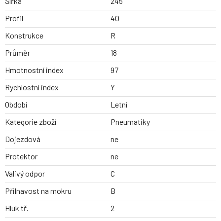
Šířka
245
Profil
40
Konstrukce
R
Průměr
18
Hmotnostní index
97
Rychlostní index
Y
Období
Letní
Kategorie zboží
Pneumatiky
Dojezdová
ne
Protektor
ne
Valivý odpor
C
Přilnavost na mokru
B
Hluk tř.
2