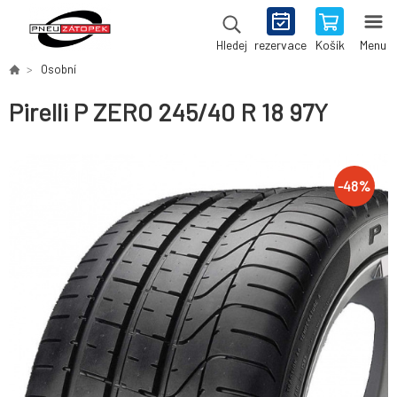
rezervace
Košík
Menu
Hledej
Osobní
Pirelli P ZERO 245/40 R 18 97Y
-
48
%