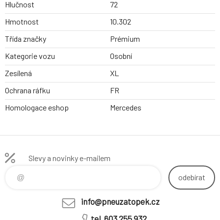
Hlučnost
72
Hmotnost
10.302
Třída značky
Prémium
Kategorie vozu
Osobní
Zesílená
XL
Ochrana ráfku
FR
Homologace eshop
Mercedes
Slevy a novinky e-mailem
odebírat
info@pneuzatopek.cz
tel. 603 255 932