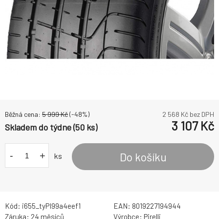
Běžná cena:
5 999
Kč
(-
48
%)
2 568
Kč bez DPH
3 107
Kč
Skladem do týdne (50 ks)
-
+
Do košíku
ks
Kód:
i655_tyPI99a4eef1
EAN:
8019227194944
Záruka:
24 měsíců
Výrobce:
Pirelli