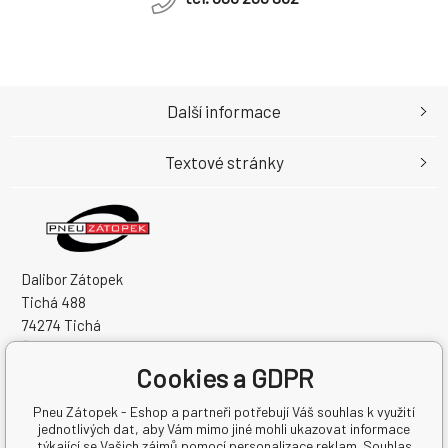
Další informace
Textové stránky
Dalibor Zátopek
Tichá 488
74274 Tichá
Česká Republika
Cookies a GDPR
IČO: 63724383
DIČ: CZ7504094994
Pneu Zátopek - Eshop a partneři potřebují Váš souhlas k využití
jednotlivých dat, aby Vám mimo jiné mohli ukazovat informace
týkající se Vašich zájmů pomocí personalizace reklam. Souhlas