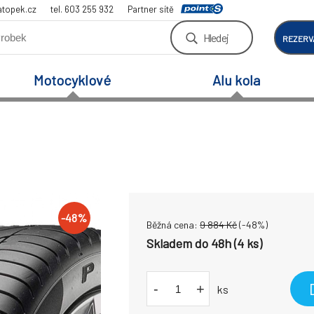
atopek.cz
tel. 603 255 932
Partner sítě
Hledej
REZERV
Motocyklové
Alu kola
-
48
%
Běžná cena:
9 884
Kč
(-
48
%)
Skladem do 48h (4 ks)
-
+
ks