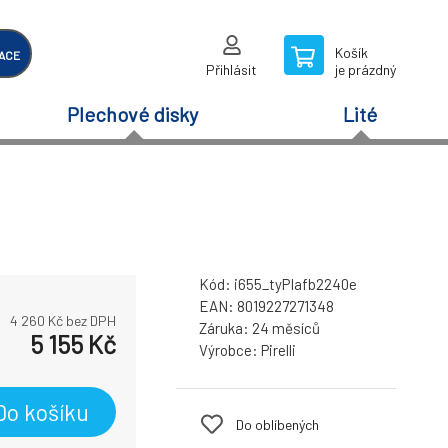
Košík
ACE
Přihlásit
je prázdný
Plechové disky
Lité
Kód:
i655_tyPIafb2240e
EAN:
8019227271348
4 260
Kč bez DPH
Záruka:
24 měsíců
5 155
Kč
Výrobce:
Pirelli
Do košíku
Do oblíbených