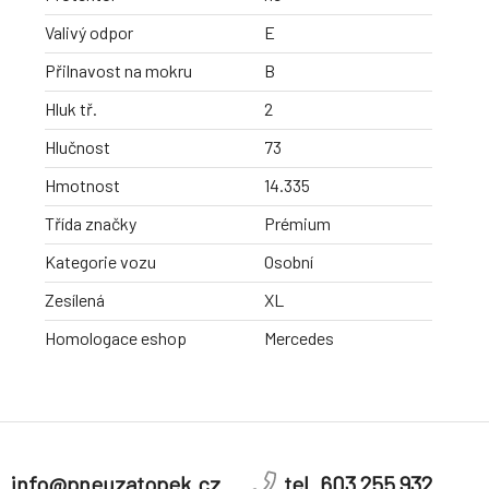
Valivý odpor
E
Přilnavost na mokru
B
Hluk tř.
2
Hlučnost
73
Hmotnost
14.335
Třída značky
Prémium
Kategorie vozu
Osobní
Zesílená
XL
Homologace eshop
Mercedes
info@pneuzatopek.cz
tel. 603 255 932