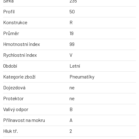
Šířka
235
Profil
50
Konstrukce
R
Průměr
19
Hmotnostní index
99
Rychlostní index
V
Období
Letní
Kategorie zboží
Pneumatiky
Dojezdová
ne
Protektor
ne
Valivý odpor
B
Přilnavost na mokru
A
Hluk tř.
2