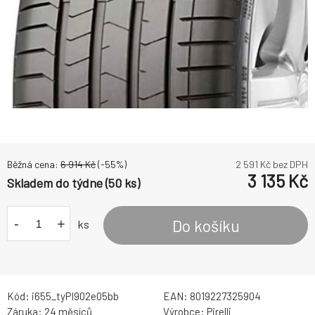
Běžná cena:
6 914
Kč
(-
55
%)
2 591
Kč bez DPH
3 135
Kč
Skladem do týdne (50 ks)
-
+
Do košíku
ks
Kód:
i655_tyPI902e05bb
EAN:
8019227325904
Záruka:
24 měsíců
Výrobce:
Pirelli