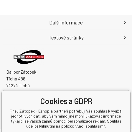
Další informace
Textové stránky
Dalibor Zátopek
Tichá 488
74274 Tichá
Česká Republika
Cookies a GDPR
IČO: 63724383
DIČ: CZ7504094994
Pneu Zátopek - Eshop a partneři potřebují Váš souhlas k využití
jednotlivých dat, aby Vám mimo jiné mohli ukazovat informace
týkající se Vašich zájmů pomocí personalizace reklam. Souhlas
udělíte kliknutím na políčko "Ano, souhlasím".