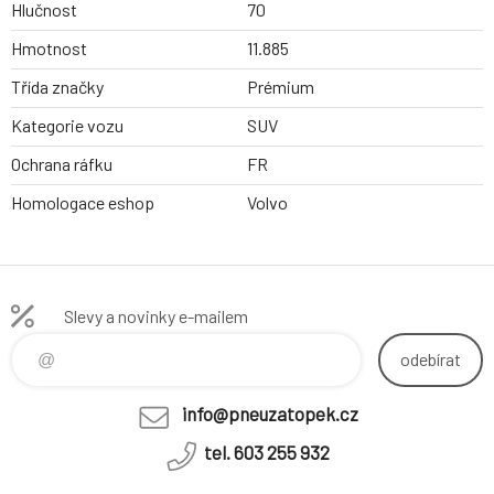
Hlučnost
70
Hmotnost
11.885
Třída značky
Prémium
Kategorie vozu
SUV
Ochrana ráfku
FR
Homologace eshop
Volvo
Slevy a novinky e-mailem
odebírat
info@pneuzatopek.cz
tel. 603 255 932