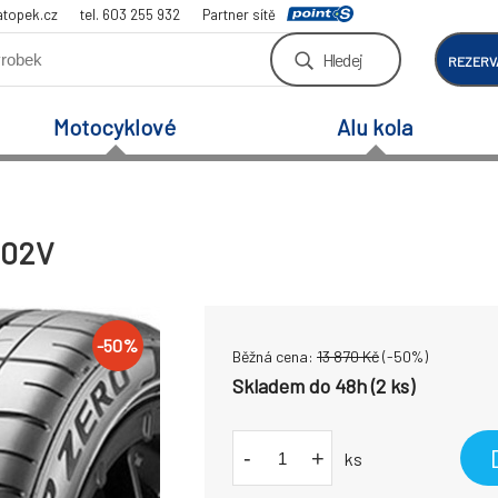
atopek.cz
tel. 603 255 932
Partner sítě
Hledej
REZERV
Motocyklové
Alu kola
102V
-
50
%
Běžná cena:
13 870
Kč
(-
50
%)
Skladem do 48h (2 ks)
-
+
ks