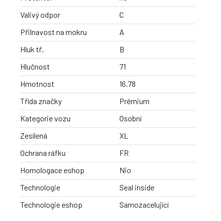
Valivý odpor
C
Přilnavost na mokru
A
Hluk tř.
B
Hlučnost
71
Hmotnost
16.78
Třída značky
Prémium
Kategorie vozu
Osobní
Zesílená
XL
Ochrana ráfku
FR
Homologace eshop
Nio
Technologie
Seal inside
Technologie eshop
Samozacelující