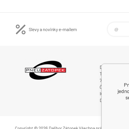
Slevy a novinky e-mailem
Dalibor Zátopek
Tichá 488
74274 Tichá
Pn
Česká Republik
jedno
IČO: 63724383
s
DIČ: CZ750409
Copyright © 2026 Dalibor Zátopek
Všechna práva vyhrazena.