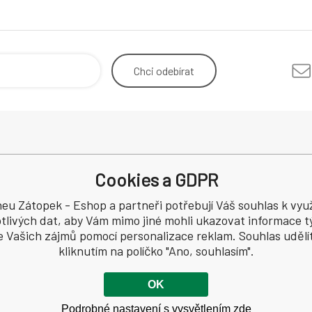
Chci
odebírat
Odstoupení od smlouvy
Mimosou
Cookies a GDPR
Reklamace
spotřebi
Recenze
eu Zátopek - Eshop a partneři potřebují Váš souhlas k využ
a
tlivých dat, aby Vám mimo jiné mohli ukazovat informace tý
e Vašich zájmů pomocí personalizace reklam. Souhlas udělí
4994
kliknutím na políčko "Ano, souhlasím".
OK
Podrobné nastavení s vysvětlením zde