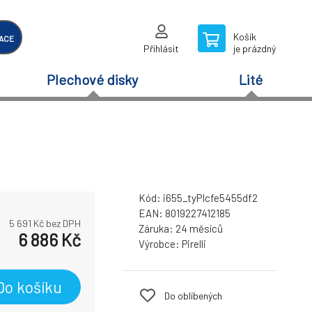
Košík
ACE
Přihlásit
je prázdný
Plechové disky
Lité
Kód:
i655_tyPIcfe5455df2
EAN:
8019227412185
5 691
Kč bez DPH
Záruka:
24 měsíců
6 886
Kč
Výrobce:
Pirelli
Do košíku
Do oblíbených