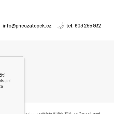
info@pneuzatopek.cz
tel. 603 255 932
dní řešení
telských sporů
ití
kající
te
Pronájem eshopu zajišťuje
BINARGON.cz
-
Mapa stránek