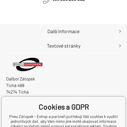
Další informace
Textové stránky
Dalibor Zátopek
Tichá 488
74274 Tichá
Česká Republika
Cookies a GDPR
IČO: 63724383
DIČ: CZ7504094994
Pneu Zátopek - Eshop a partneři potřebují Váš souhlas k využití
jednotlivých dat, aby Vám mimo jiné mohli ukazovat informace
týkající se Vašich zájmů pomocí personalizace reklam. Souhlas