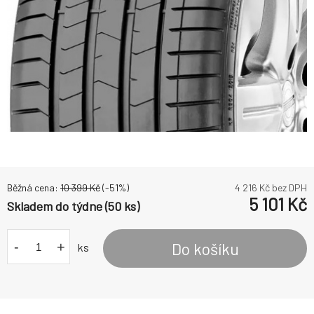
Běžná cena:
10 399
Kč
(-
51
%)
4 216
Kč bez DPH
5 101
Kč
Skladem do týdne (50 ks)
-
+
Do košíku
ks