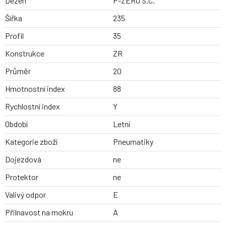
Dezen
P-ZERO S.C.
Šířka
235
Profil
35
Konstrukce
ZR
Průměr
20
Hmotnostní index
88
Rychlostní index
Y
Období
Letní
Kategorie zboží
Pneumatiky
Dojezdová
ne
Protektor
ne
Valivý odpor
E
Přilnavost na mokru
A