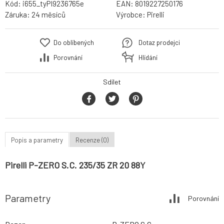
Kód:
i655_tyPI9236765e
EAN:
8019227250176
Záruka:
24 měsíců
Výrobce:
Pirelli
Do oblíbených
Dotaz prodejci
Porovnání
Hlídání
Sdílet
Popis a parametry
Recenze (0)
Pirelli P-ZERO S.C. 235/35 ZR 20 88Y
Parametry
Porovnání