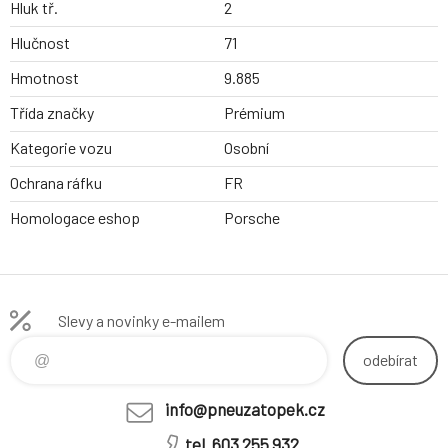
Hluk tř.
2
Hlučnost
71
Hmotnost
9.885
Třída značky
Prémium
Kategorie vozu
Osobní
Ochrana ráfku
FR
Homologace eshop
Porsche
Slevy a novinky e-mailem
odebírat
info@pneuzatopek.cz
tel. 603 255 932