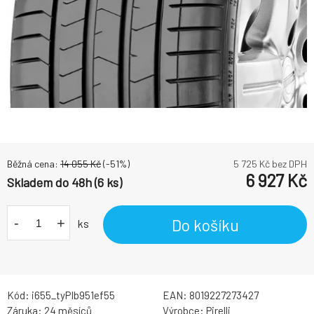
Běžná cena:
14 055
Kč
(-
51
%)
5 725
Kč bez DPH
6 927
Kč
Skladem do 48h (6 ks)
-
+
Do košíku
ks
Kód:
i655_tyPIb951ef55
EAN:
8019227273427
Záruka:
24 měsíců
Výrobce:
Pirelli