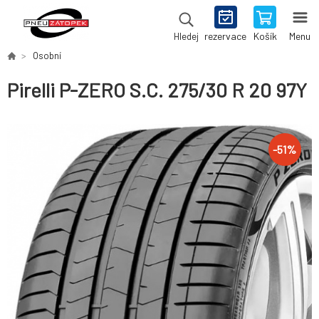
rezervace
Košík
Menu
Hledej
Osobní
Pirelli P-ZERO S.C. 275/30 R 20 97Y
-
51
%