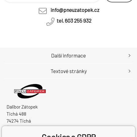
info@pneuzatopek.cz
tel. 603 255 932
Další informace
Textové stránky
Dalibor Zátopek
Tichá 488
74274 Tichá
Česká Republika
Cookies a GDPR
IČO: 63724383