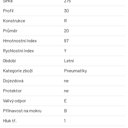
Šířka
275
Profil
30
Konstrukce
R
Průměr
20
Hmotnostní index
97
Rychlostní index
Y
Období
Letní
Kategorie zboží
Pneumatiky
Dojezdová
ne
Protektor
ne
Valivý odpor
E
Přilnavost na mokru
B
Hluk tř.
1