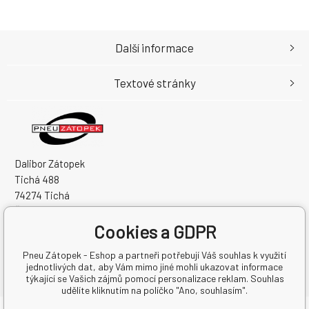
Další informace
Textové stránky
Dalibor Zátopek
Tichá 488
74274 Tichá
Česká Republika
Cookies a GDPR
IČO: 63724383
DIČ: CZ7504094994
Pneu Zátopek - Eshop a partneři potřebují Váš souhlas k využití
jednotlivých dat, aby Vám mimo jiné mohli ukazovat informace
týkající se Vašich zájmů pomocí personalizace reklam. Souhlas
udělíte kliknutím na políčko "Ano, souhlasím".