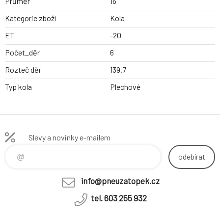
Průměr
16
Kategorie zboží
Kola
ET
-20
Počet_děr
6
Rozteč děr
139.7
Typ kola
Plechové
Slevy a novinky e-mailem
odebírat
info@pneuzatopek.cz
tel. 603 255 932