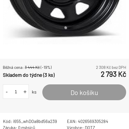
Běžná cena:
3 444
Kč
(-
19
%)
2 308
Kč bez DPH
2 793
Kč
Skladem do týdne (3 ks)
-
+
Do košíku
ks
Kód:
i655_whDOa8bd56a239
EAN:
4026569305284
Záruka:
0 měsíců
Výrobce:
DOTZ