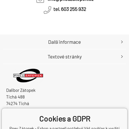
tel. 603 255 932
Další informace
Textové stránky
Dalibor Zátopek
Tichá 488
74274 Tichá
Česká Republika
Cookies a GDPR
IČO: 63724383
DIČ: CZ7504094994
Pneu Zátopek - Eshop a partneři potřebují Váš souhlas k využití