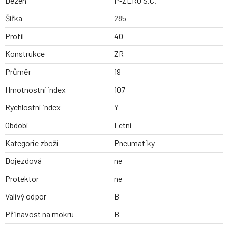
Dezen
P-ZERO S.C.
Šířka
285
Profil
40
Konstrukce
ZR
Průměr
19
Hmotnostní index
107
Rychlostní index
Y
Období
Letní
Kategorie zboží
Pneumatiky
Dojezdová
ne
Protektor
ne
Valivý odpor
B
Přilnavost na mokru
B