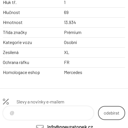
Hluk tř.
1
Hlučnost
69
Hmotnost
13.934
Třída značky
Prémium
Kategorie vozu
Osobní
Zesílená
XL
Ochrana ráfku
FR
Homologace eshop
Mercedes
Slevy a novinky e-mailem
odebírat
info@pneuzatopek.cz