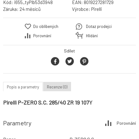
Kód:
i655_tyPIb53d3948
EAN:
8019227281729
Záruka:
24 měsíců
Výrobce:
Pirelli
Do oblíbených
Dotaz prodejci
Porovnání
Hlídání
Sdílet
Popis a parametry
Recenze (0)
Pirelli P-ZERO S.C. 285/40 ZR 19 107Y
Parametry
Porovnání