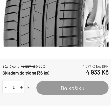
Běžná cena:
12 227
Kč
(-
60
%)
4 077
Kč bez DPH
4 933
Kč
Skladem do týdne (36 ks)
-
+
Do košíku
ks