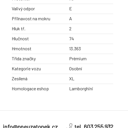
Valivý odpor
E
Přilnavost na mokru
A
Hluk tř.
2
Hlučnost
74
Hmotnost
13.363
Třída značky
Prémium
Kategorie vozu
Osobní
Zesílená
XL
Homologace eshop
Lamborghini
info@pneuzatopek.cz
tel. 603 255 932