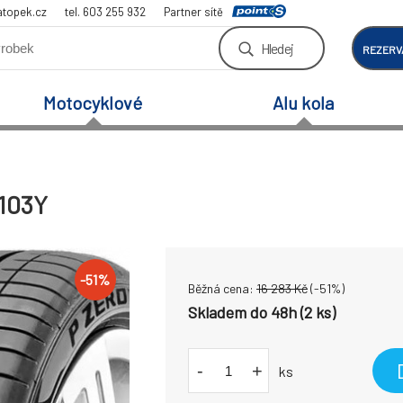
atopek.cz
tel. 603 255 932
Partner sítě
Hledej
REZERV
Motocyklové
Alu kola
 103Y
-
51
%
Běžná cena:
16 283
Kč
(-
51
%)
Skladem do 48h (2 ks)
-
+
ks