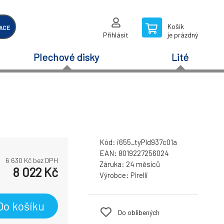
Košík
ACE
Přihlásit
je prázdný
Plechové disky
Lité
Kód:
i655_tyPId937c01a
EAN:
8019227256024
6 630
Kč bez DPH
Záruka:
24 měsíců
8 022
Kč
Výrobce:
Pirelli
Do košíku
Do oblíbených