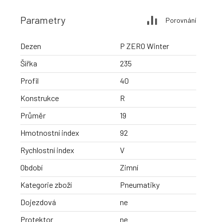
Parametry
Porovnání
Dezen
P ZERO Winter
Šířka
235
Profil
40
Konstrukce
R
Průměr
19
Hmotnostní index
92
Rychlostní index
V
Období
Zimní
Kategorie zboží
Pneumatiky
Dojezdová
ne
Protektor
ne