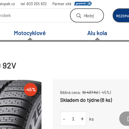
atopek.cz
tel. 603 255 932
Partner sítě
Hledej
REZERV
Motocyklové
Alu kola
9 92V
-
45
%
Běžná cena:
10 437
Kč
(-
45
%)
Skladem do týdne (6 ks)
-
+
ks