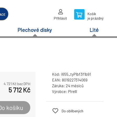
Košík
ACE
Přihlásit
je prázdný
Plechové disky
Lité
Kód:
i655_tyPIbf3f1b91
EAN:
8019227314069
4 721
Kč bez DPH
Záruka:
24 měsíců
5 712
Kč
Výrobce:
Pirelli
Do košíku
Do oblíbených