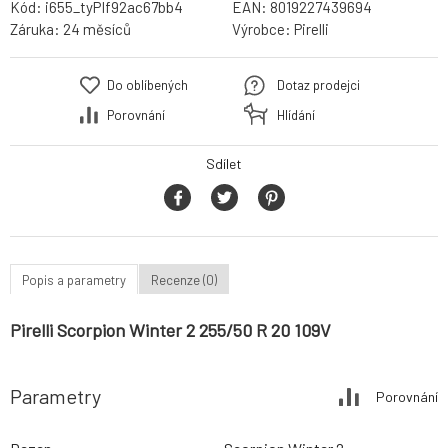
Kód:
i655_tyPIf92ac67bb4
EAN:
8019227439694
Záruka:
24 měsíců
Výrobce:
Pirelli
Do oblíbených
Dotaz prodejci
Porovnání
Hlídání
Sdílet
Popis a parametry
Recenze (0)
Pirelli Scorpion Winter 2 255/50 R 20 109V
Parametry
Porovnání