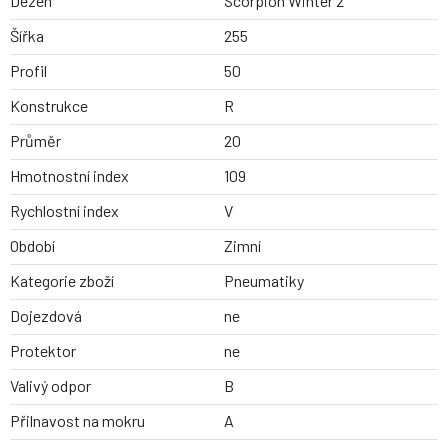
Dezen
Scorpion Winter 2
Šířka
255
Profil
50
Konstrukce
R
Průměr
20
Hmotnostní index
109
Rychlostní index
V
Období
Zimní
Kategorie zboží
Pneumatiky
Dojezdová
ne
Protektor
ne
Valivý odpor
B
Přilnavost na mokru
A