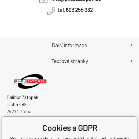
tel. 603 255 932
Další informace
Textové stránky
Dalibor Zátopek
Tichá 488
74274 Tichá
Česká Republika
Cookies a GDPR
IČO: 63724383
DIČ: CZ7504094994
Pneu Zátopek - Eshop a partneři potřebují Váš souhlas k využití