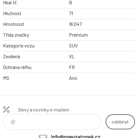
Hluk tř.
B
Hlučnost
71
Hmotnost
16.047
Třída značky
Prémium
Kategorie vozu
SUV
Zesílená
XL
Ochrana ráfku
FR
MS
Ano
Slevy a novinky e-mailem
odebírat
info@pneuzatopek.cz