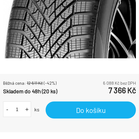
Běžná cena:
12 611
Kč
(-
42
%)
6 088
Kč bez DPH
7 366
Kč
Skladem do 48h (20 ks)
-
+
Do košíku
ks