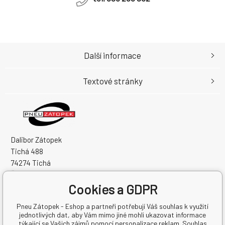
Další informace
Textové stránky
Dalibor Zátopek
Tichá 488
74274 Tichá
Česká Republika
Cookies a GDPR
IČO: 63724383
DIČ: CZ7504094994
Pneu Zátopek - Eshop a partneři potřebují Váš souhlas k využití
jednotlivých dat, aby Vám mimo jiné mohli ukazovat informace
týkající se Vašich zájmů pomocí personalizace reklam. Souhlas