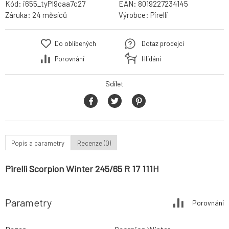
Kód:
i655_tyPI9caa7c27
EAN:
8019227234145
Záruka:
24 měsíců
Výrobce:
Pirelli
Do oblíbených
Dotaz prodejci
Porovnání
Hlídání
Sdílet
Popis a parametry
Recenze (0)
Pirelli Scorpion Winter 245/65 R 17 111H
Parametry
Porovnání