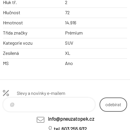
Hluk tř.
2
Hlučnost
72
Hmotnost
14.916
Třída značky
Prémium
Kategorie vozu
SUV
Zesílená
XL
MS
Ano
Slevy a novinky e-mailem
odebírat
info@pneuzatopek.cz
tel. 603 255 932