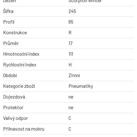
Dezen
Scorpion Winter
Šířka
245
Profil
65
Konstrukce
R
Průměr
17
Hmotnostní index
111
Rychlostní index
H
Období
Zimní
Kategorie zboží
Pneumatiky
Dojezdová
ne
Protektor
ne
Valivý odpor
C
Přilnavost na mokru
C