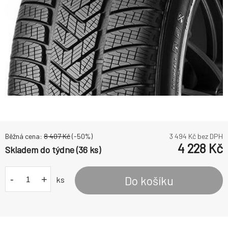
Běžná cena:
8 407
Kč
(-
50
%)
3 494
Kč bez DPH
4 228
Kč
Skladem do týdne (36 ks)
-
+
Do košíku
ks