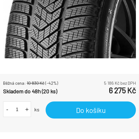
Běžná cena:
10 830
Kč
(-
42
%)
5 186
Kč bez DPH
6 275
Kč
Skladem do 48h (20 ks)
-
+
Do košíku
ks