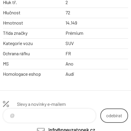
Hluk tř.
2
Hlučnost
72
Hmotnost
14.149
Třída značky
Prémium
Kategorie vozu
SUV
Ochrana ráfku
FR
MS
Ano
Homologace eshop
Audi
Slevy a novinky e-mailem
odebírat
info@pneuzatopek.cz