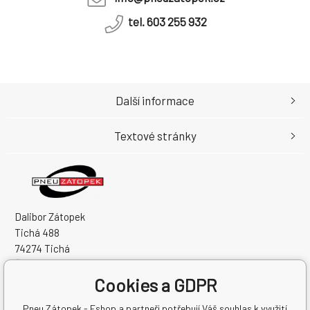
tel. 603 255 932
Další informace
Textové stránky
Dalibor Zátopek
Tichá 488
74274 Tichá
Česká Republika
Cookies a GDPR
IČO: 63724383
DIČ: CZ7504094994
Pneu Zátopek - Eshop a partneři potřebují Váš souhlas k využití