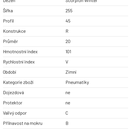
Dezen
Scorpion Winter
Šířka
255
Profil
45
Konstrukce
R
Průměr
20
Hmotnostní index
101
Rychlostní index
V
Období
Zimní
Kategorie zboží
Pneumatiky
Dojezdová
ne
Protektor
ne
Valivý odpor
C
Přilnavost na mokru
B