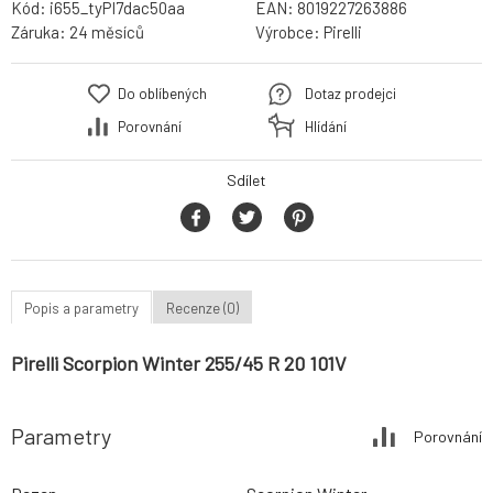
Kód:
i655_tyPI7dac50aa
EAN:
8019227263886
Záruka:
24 měsíců
Výrobce:
Pirelli
Do oblíbených
Dotaz prodejci
Porovnání
Hlídání
Sdílet
Popis a parametry
Recenze (0)
Pirelli Scorpion Winter 255/45 R 20 101V
Parametry
Porovnání