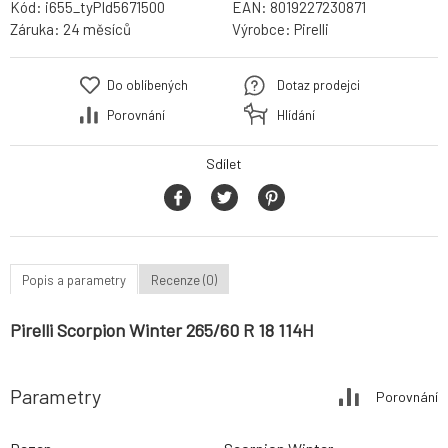
Kód:
i655_tyPId5671500
EAN:
8019227230871
Záruka:
24 měsíců
Výrobce:
Pirelli
Do oblíbených
Dotaz prodejci
Porovnání
Hlídání
Sdílet
Popis a parametry
Recenze (0)
Pirelli Scorpion Winter 265/60 R 18 114H
Parametry
Porovnání