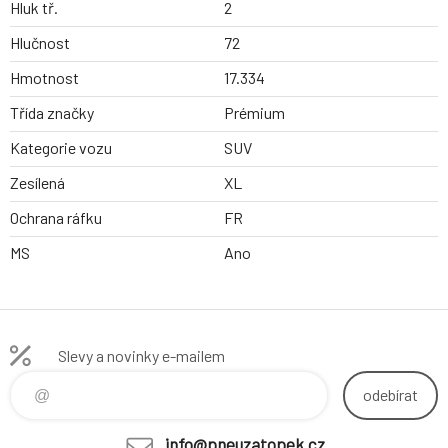
Hluk tř.
2
Hlučnost
72
Hmotnost
17.334
Třída značky
Prémium
Kategorie vozu
SUV
Zesílená
XL
Ochrana ráfku
FR
MS
Ano
Slevy a novinky e-mailem
odebírat
info@pneuzatopek.cz