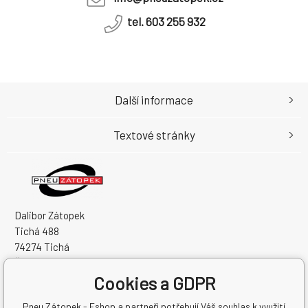
tel. 603 255 932
Další informace
Textové stránky
Dalibor Zátopek
Tichá 488
74274 Tichá
Česká Republika
Cookies a GDPR
IČO: 63724383
DIČ: CZ7504094994
Pneu Zátopek - Eshop a partneři potřebují Váš souhlas k využití