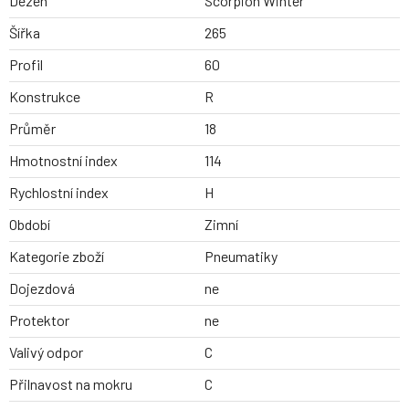
Dezen
Scorpion Winter
Šířka
265
Profil
60
Konstrukce
R
Průměr
18
Hmotnostní index
114
Rychlostní index
H
Období
Zimní
Kategorie zboží
Pneumatiky
Dojezdová
ne
Protektor
ne
Valivý odpor
C
Přilnavost na mokru
C