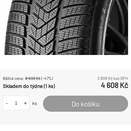
Běžná cena:
8 693
Kč
(-
47
%)
3 808
Kč bez DPH
4 608
Kč
Skladem do týdne (1 ks)
-
+
Do košíku
ks