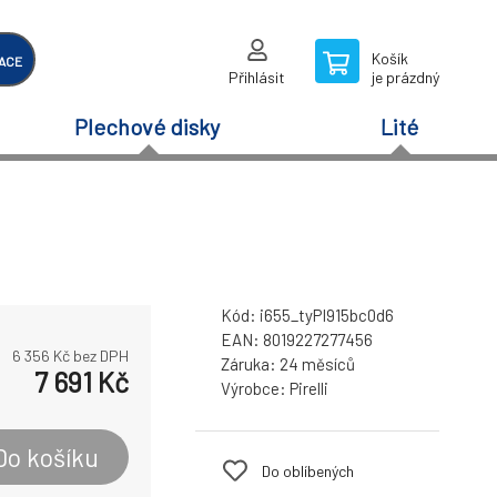
Košík
ACE
Přihlásit
je prázdný
Plechové disky
Lité
Kód:
i655_tyPI915bc0d6
EAN:
8019227277456
6 356
Kč bez DPH
Záruka:
24 měsíců
7 691
Kč
Výrobce:
Pirelli
Do košíku
Do oblíbených