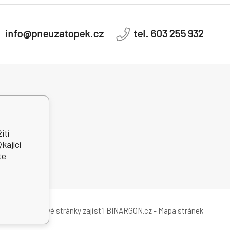
info@pneuzatopek.cz
tel. 603 255 932
dní řešení
telských sporů
ití
kající
te
Tvorbu webové stránky
zajistil
BINARGON.cz
-
Mapa stránek