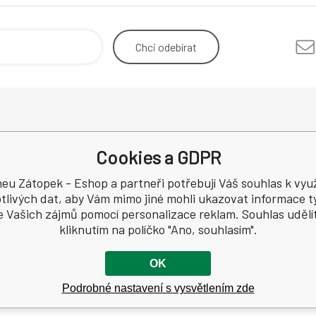
Chci
odebírat
Odstoupení od smlouvy
Mimosou
Cookies a GDPR
Reklamace
spotřebi
Recenze
eu Zátopek - Eshop a partneři potřebují Váš souhlas k využ
a
tlivých dat, aby Vám mimo jiné mohli ukazovat informace tý
e Vašich zájmů pomocí personalizace reklam. Souhlas udělí
4994
kliknutím na políčko "Ano, souhlasím".
OK
Podrobné nastavení s vysvětlením zde