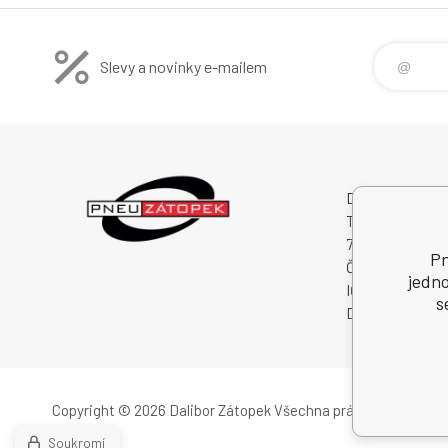
Slevy a novinky e-mailem
Dalibor Zátopek
Tichá 488
74274 Tichá
Pn
Česká Republik
jedno
IČO: 63724383
s
DIČ: CZ750409
Copyright © 2026 Dalibor Zátopek
Všechna práva vyhrazena.
Soukromí