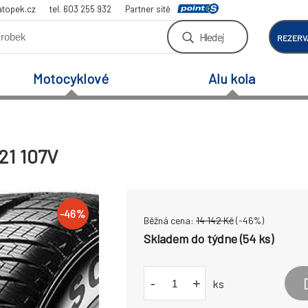
atopek.cz
tel. 603 255 932
Partner sítě
Hledej
REZERV
Motocyklové
Alu kola
21 107V
-
46
%
Běžná cena:
14 142
Kč
(-
46
%)
Skladem do týdne (54 ks)
-
+
ks