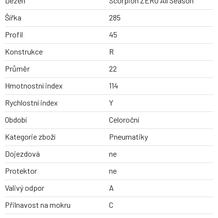
Dezen
Scorpion ZERO All Season
Šířka
285
Profil
45
Konstrukce
R
Průměr
22
Hmotnostní index
114
Rychlostní index
Y
Období
Celoroční
Kategorie zboží
Pneumatiky
Dojezdová
ne
Protektor
ne
Valivý odpor
A
Přilnavost na mokru
C