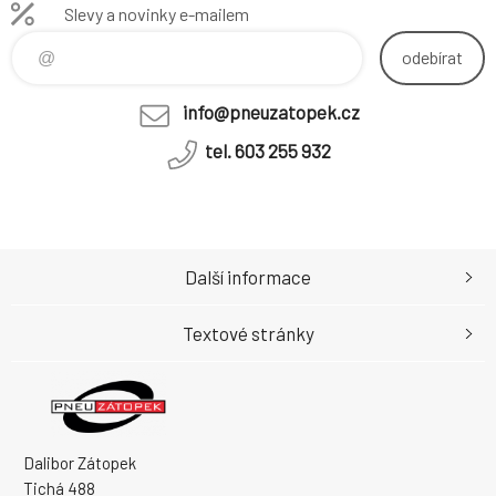
Slevy a novinky e-mailem
odebírat
info@pneuzatopek.cz
tel. 603 255 932
Další informace
Textové stránky
Dalibor Zátopek
Tichá 488