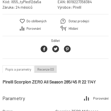
Kód:
i655_tyPIed12da5a
EAN:
8019227358384
Záruka:
24 měsíců
Výrobce:
Pirelli
Do oblíbených
Dotaz prodejci
Porovnání
Hlídání
Sdílet
Popis a parametry
Recenze (0)
Pirelli Scorpion ZERO All Season 285/45 R 22 114Y
Parametry
Porovnání