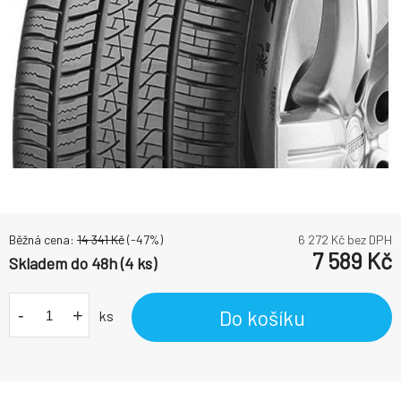
Běžná cena:
14 341
Kč
(-
47
%)
6 272
Kč bez DPH
7 589
Kč
Skladem do 48h (4 ks)
-
+
Do košíku
ks