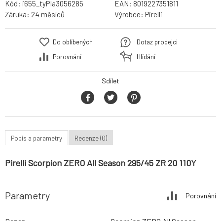
Kód:
i655_tyPIa3056285
EAN:
8019227351811
Záruka:
24 měsíců
Výrobce:
Pirelli
Do oblíbených
Dotaz prodejci
Porovnání
Hlídání
Sdílet
Popis a parametry
Recenze (0)
Pirelli Scorpion ZERO All Season 295/45 ZR 20 110Y
Parametry
Porovnání