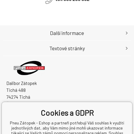
Další informace
Textové stránky
Dalibor Zátopek
Tichá 488
74274 Tichá
Česká Republika
Cookies a GDPR
IČO: 63724383
DIČ: CZ7504094994
Pneu Zátopek - Eshop a partneři potřebují Váš souhlas k využití
jednotlivých dat, aby Vám mimo jiné mohli ukazovat informace
týkající se Vašich zájmů pomocí personalizace reklam. Souhlas