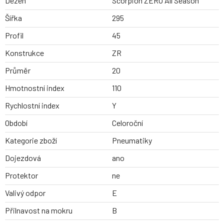
Dezen
Scorpion ZERO All Season
Šířka
295
Profil
45
Konstrukce
ZR
Průměr
20
Hmotnostní index
110
Rychlostní index
Y
Období
Celoroční
Kategorie zboží
Pneumatiky
Dojezdová
ano
Protektor
ne
Valivý odpor
E
Přilnavost na mokru
B