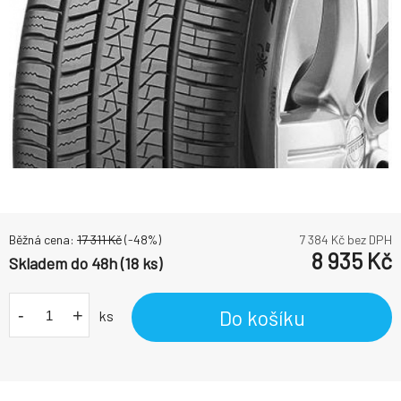
Běžná cena:
17 311
Kč
(-
48
%)
7 384
Kč bez DPH
8 935
Kč
Skladem do 48h (18 ks)
-
+
Do košíku
ks