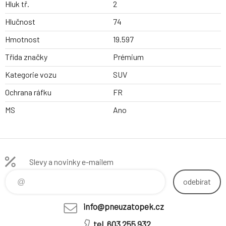
Hluk tř.
2
Hlučnost
74
Hmotnost
19.597
Třída značky
Prémium
Kategorie vozu
SUV
Ochrana ráfku
FR
MS
Ano
Slevy a novinky e-mailem
odebírat
info@pneuzatopek.cz
tel. 603 255 932