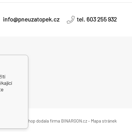
info@pneuzatopek.cz
tel. 603 255 932
dní řešení
telských sporů
ití
kající
te
Tento eshop dodala firma
BINARGON.cz
-
Mapa stránek