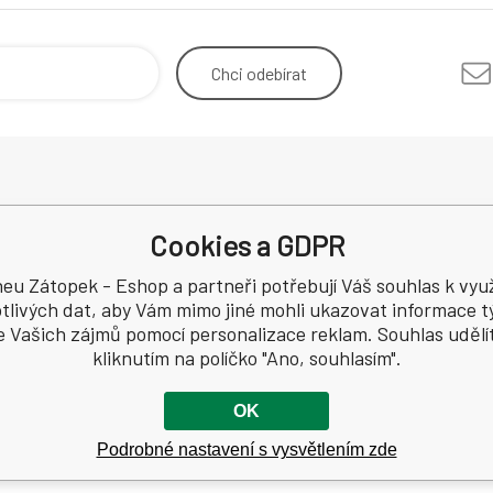
Chci
odebírat
Odstoupení od smlouvy
Mimosou
Cookies a GDPR
Reklamace
spotřebi
Recenze
eu Zátopek - Eshop a partneři potřebují Váš souhlas k využ
a
tlivých dat, aby Vám mimo jiné mohli ukazovat informace tý
e Vašich zájmů pomocí personalizace reklam. Souhlas udělí
4994
kliknutím na políčko "Ano, souhlasím".
OK
Podrobné nastavení s vysvětlením zde