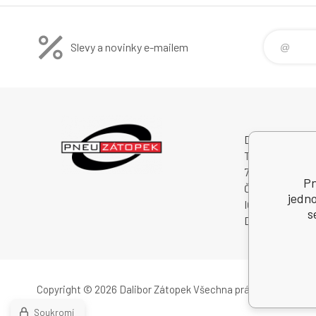
Slevy a novinky e-mailem
Dalibor Zátopek
Tichá 488
74274 Tichá
Pn
Česká Republik
jedno
IČO: 63724383
s
DIČ: CZ750409
Copyright © 2026 Dalibor Zátopek
Všechna práva vyhrazena.
Soukromí