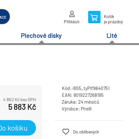
Košík
ACE
Přihlásit
je prázdný
Plechové disky
Lité
Kód:
i655_tyPIf9840751
EAN:
8019227268195
4 862
Kč bez DPH
Záruka:
24 měsíců
5 883
Kč
Výrobce:
Pirelli
Do košíku
Do oblíbených