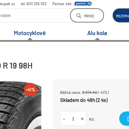
atopek.cz
tel. 603 255 932
Partner sítě
Hledej
REZERV
Motocyklové
Alu kola
0 R 19 98H
-
41
%
Běžná cena:
9 974
Kč
(-
41
%)
Skladem do 48h (2 ks)
-
+
ks