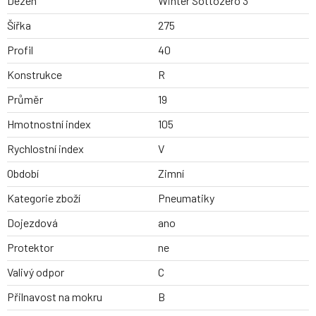
Dezen
Winter Sottozero 3
Šířka
275
Profil
40
Konstrukce
R
Průměr
19
Hmotnostní index
105
Rychlostní index
V
Období
Zimní
Kategorie zboží
Pneumatiky
Dojezdová
ano
Protektor
ne
Valivý odpor
C
Přilnavost na mokru
B