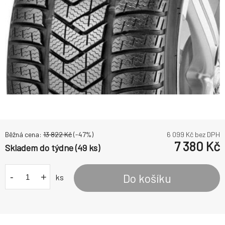
Běžná cena:
13 822
Kč
(-
47
%)
6 099
Kč bez DPH
7 380
Kč
Skladem do týdne (49 ks)
-
+
Do košíku
ks