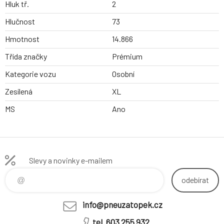
Hluk tř.
2
Hlučnost
73
Hmotnost
14.866
Třída značky
Prémium
Kategorie vozu
Osobní
Zesílená
XL
MS
Ano
Slevy a novinky e-mailem
odebírat
info@pneuzatopek.cz
tel. 603 255 932