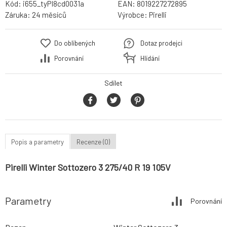
Kód:
i655_tyPI8cd0031a
EAN:
8019227272895
Záruka:
24 měsíců
Výrobce:
Pirelli
Do oblíbených
Dotaz prodejci
Porovnání
Hlídání
Sdílet
Popis a parametry
Recenze (0)
Pirelli Winter Sottozero 3 275/40 R 19 105V
Parametry
Porovnání