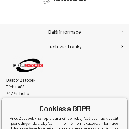
Další informace
Textové stránky
Dalibor Zátopek
Tichá 488
74274 Tichá
Česká Republika
Cookies a GDPR
IČO: 63724383
DIČ: CZ7504094994
Pneu Zátopek - Eshop a partneři potřebují Váš souhlas k využití
jednotlivých dat, aby Vám mimo jiné mohli ukazovat informace
týkající se Vašich zájmů pomocí personalizace reklam. Souhlas