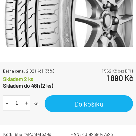
Běžná cena:
2 821
Kč
(-
33
%)
1 562
Kč bez DPH
1 890
Kč
Skladem 2 ks
Skladem do 48h (2 ks)
-
+
Do košíku
ks
Kód:
i655_tyPO3fefb39d
EAN:
4019238047523