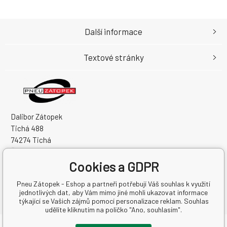
Další informace
Textové stránky
Dalibor Zátopek
Tichá 488
74274 Tichá
Česká Republika
Cookies a GDPR
IČO: 63724383
DIČ: CZ7504094994
Pneu Zátopek - Eshop a partneři potřebují Váš souhlas k využití
jednotlivých dat, aby Vám mimo jiné mohli ukazovat informace
týkající se Vašich zájmů pomocí personalizace reklam. Souhlas
udělíte kliknutím na políčko "Ano, souhlasím".