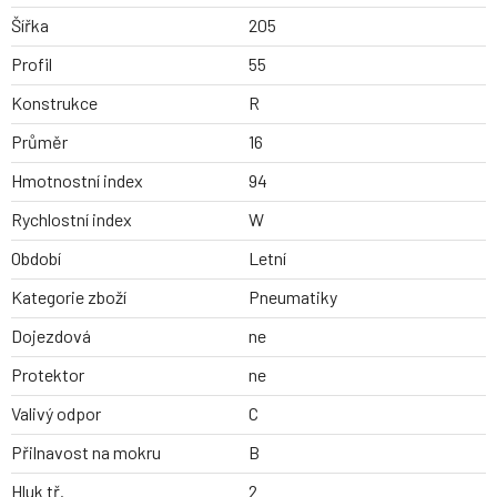
Šířka
205
Profil
55
Konstrukce
R
Průměr
16
Hmotnostní index
94
Rychlostní index
W
Období
Letní
Kategorie zboží
Pneumatiky
Dojezdová
ne
Protektor
ne
Valivý odpor
C
Přilnavost na mokru
B
Hluk tř.
2