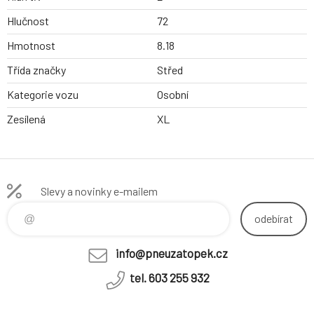
Hlučnost
72
Hmotnost
8.18
Třída značky
Střed
Kategorie vozu
Osobní
Zesílená
XL
Slevy a novinky e-mailem
odebírat
info@pneuzatopek.cz
tel. 603 255 932