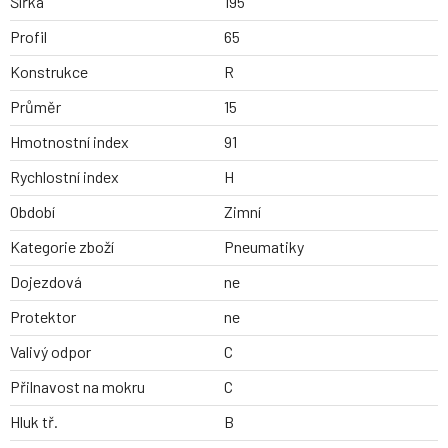
Šířka
195
Profil
65
Konstrukce
R
Průměr
15
Hmotnostní index
91
Rychlostní index
H
Období
Zimní
Kategorie zboží
Pneumatiky
Dojezdová
ne
Protektor
ne
Valivý odpor
C
Přilnavost na mokru
C
Hluk tř.
B