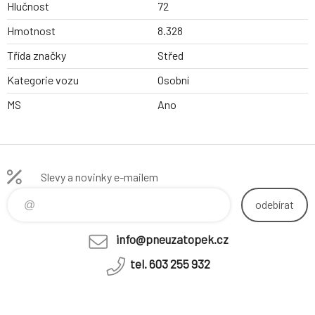
Hlučnost
72
Hmotnost
8.328
Třída značky
Střed
Kategorie vozu
Osobní
MS
Ano
Slevy a novinky e-mailem
odebírat
info@pneuzatopek.cz
tel. 603 255 932