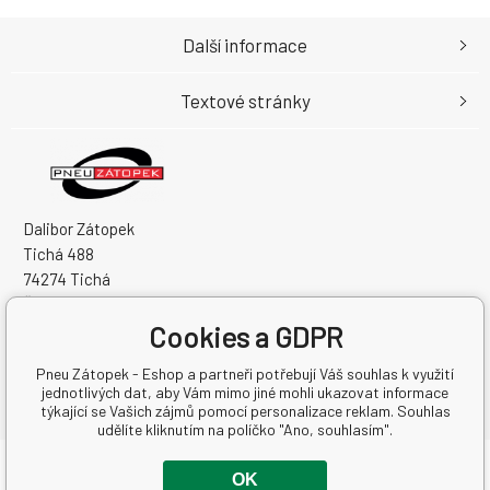
Další informace
Textové stránky
Dalibor Zátopek
Tichá 488
74274 Tichá
Česká Republika
Cookies a GDPR
IČO: 63724383
DIČ: CZ7504094994
Pneu Zátopek - Eshop a partneři potřebují Váš souhlas k využití
jednotlivých dat, aby Vám mimo jiné mohli ukazovat informace
týkající se Vašich zájmů pomocí personalizace reklam. Souhlas
udělíte kliknutím na políčko "Ano, souhlasím".
Copyright © 2026 Dalibor Zátopek
OK