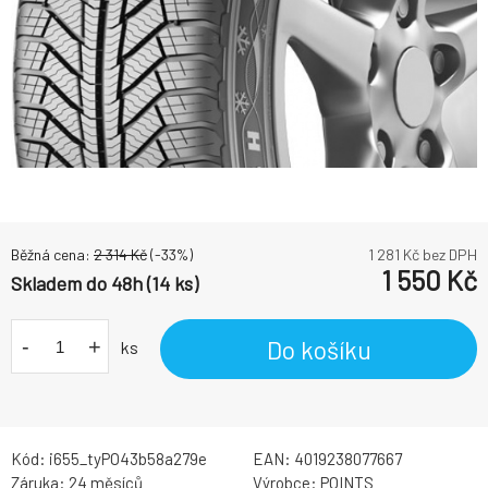
Běžná cena:
2 314
Kč
(-
33
%)
1 281
Kč bez DPH
1 550
Kč
Skladem do 48h (14 ks)
-
+
Do košíku
ks
Kód:
i655_tyPO43b58a279e
EAN:
4019238077667
Záruka:
24 měsíců
Výrobce:
POINTS