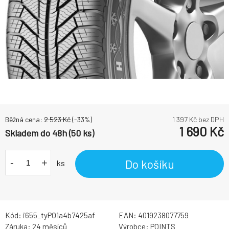
Běžná cena:
2 523
Kč
(-
33
%)
1 397
Kč bez DPH
1 690
Kč
Skladem do 48h (50 ks)
-
+
Do košíku
ks
Kód:
i655_tyPO1a4b7425af
EAN:
4019238077759
Záruka:
24 měsíců
Výrobce:
POINTS