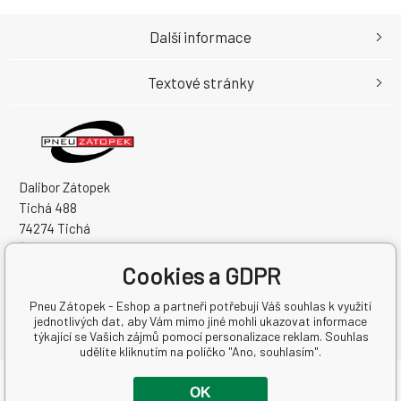
Další informace
Textové stránky
Dalibor Zátopek
Tichá 488
74274 Tichá
Česká Republika
Cookies a GDPR
IČO: 63724383
DIČ: CZ7504094994
Pneu Zátopek - Eshop a partneři potřebují Váš souhlas k využití
jednotlivých dat, aby Vám mimo jiné mohli ukazovat informace
týkající se Vašich zájmů pomocí personalizace reklam. Souhlas
udělíte kliknutím na políčko "Ano, souhlasím".
Copyright © 2026 Dalibor Zátopek
OK