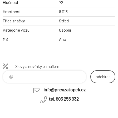
Hlučnost
72
Hmotnost
8.013
Třída značky
Střed
Kategorie vozu
Osobní
MS
Ano
Slevy a novinky e-mailem
odebírat
info@pneuzatopek.cz
tel. 603 255 932