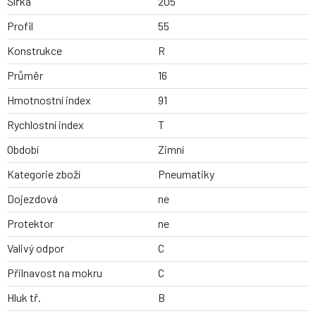
Šířka
205
Profil
55
Konstrukce
R
Průměr
16
Hmotnostní index
91
Rychlostní index
T
Období
Zimní
Kategorie zboží
Pneumatiky
Dojezdová
ne
Protektor
ne
Valivý odpor
C
Přilnavost na mokru
C
Hluk tř.
B