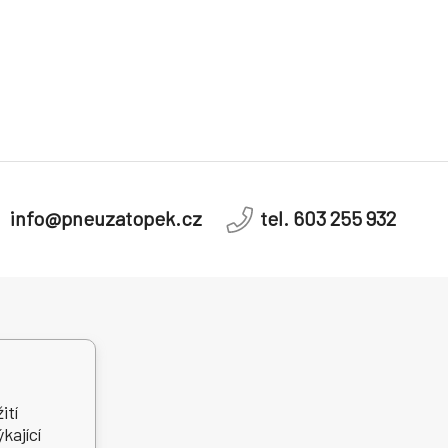
info@pneuzatopek.cz
tel. 603 255 932
dní řešení
telských sporů
ití
kající