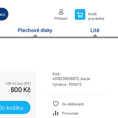
Košík
ACE
Přihlásit
je prázdný
Plechové disky
Lité
Kód:
4019238006872_bazar
496
Kč bez DPH
Výrobce:
POINTS
600
Kč
Do oblíbených
Do košíku
Porovnání