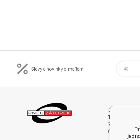
Slevy a novinky e-mailem
Dalibor Zátopek
Tichá 488
74274 Tichá
Pn
Česká Republik
jedno
IČO: 63724383