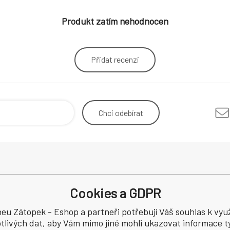
Produkt zatím nehodnocen
Přidat recenzi
Chci
odebírat
Odstoupení od smlouvy
Mimosou
Cookies a GDPR
Reklamace
spotřebi
Recenze
eu Zátopek - Eshop a partneři potřebují Váš souhlas k využ
a
tlivých dat, aby Vám mimo jiné mohli ukazovat informace tý