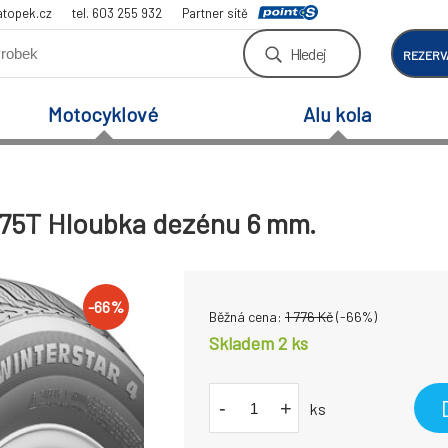
atopek.cz
tel. 603 255 932
Partner sítě
Hledej
REZERV
Motocyklové
Alu kola
4 75T Hloubka dezénu 6 mm.
-
66
%
Běžná cena:
1 776
Kč
(-
66
%)
Skladem 2 ks
-
+
ks