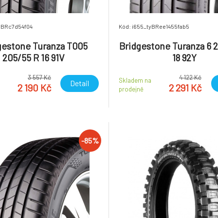
tyBRc7d54f04
Kód: i655_tyBRee1455fab5
gestone Turanza T005
Bridgestone Turanza 6 
205/55 R 16 91V
18 92Y
3 557 Kč
4 122 Kč
a
Skladem na
Detail
2 190 Kč
2 291 Kč
prodejně
-85%