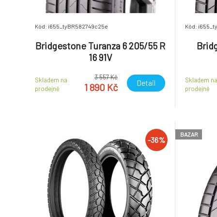
Kód: i655_tyBR582749c25e
Kód: i655_
Bridgestone Turanza 6 205/55 R
Brid
16 91V
3 557 Kč
Skladem na
Skladem n
Detail
1 890 Kč
prodejně
prodejně
BAZAR
-36%