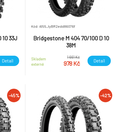
Kód: i655_tyBR2edd86076f
 10 33J
Bridgestone M 404 70/100 D 10
38M
1 661 Kč
Skladem
Detail
Detail
978 Kč
externě
-45%
-42%