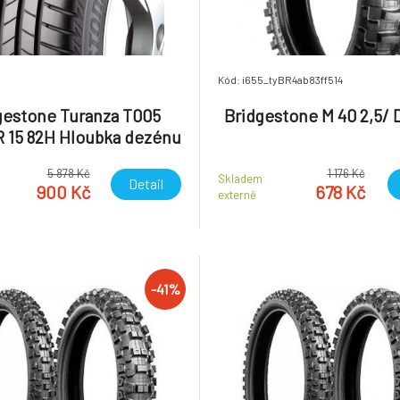
Kód: i655_tyBR4ab83ff514
gestone Turanza T005
Bridgestone M 40 2,5/ D
R 15 82H Hloubka dezénu
6 mm
5 878 Kč
1 176 Kč
a
Skladem
Detail
900 Kč
678 Kč
externě
-41%