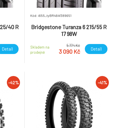
Kód: i655_tyBR464f389651
225/40 R
Bridgestone Turanza 6 215/55 R
17 98W
5 774 Kč
Skladem na
Detail
Detail
3 090 Kč
prodejně
-42%
-41%