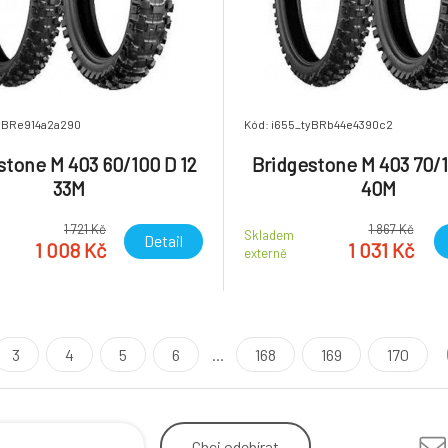
tyBRe914a2a290
Kód: i655_tyBRb44e4390c2
stone M 403 60/100 D 12
Bridgestone M 403 70/1
33M
40M
1 721 Kč
1 867 Kč
Skladem
Detail
1 008 Kč
1 031 Kč
externě
3
4
5
6
...
168
169
170
Chci
odebírat