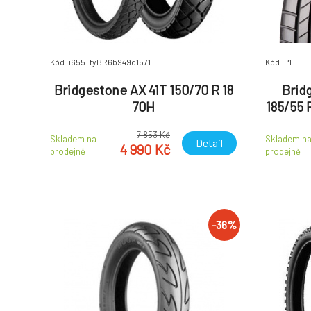
Kód: i655_tyBR6b949d1571
Kód: P1
Bridgestone AX 41T 150/70 R 18
Brid
70H
185/55 
7 853 Kč
Skladem na
Skladem n
Detail
4 990 Kč
prodejně
prodejně
-36%