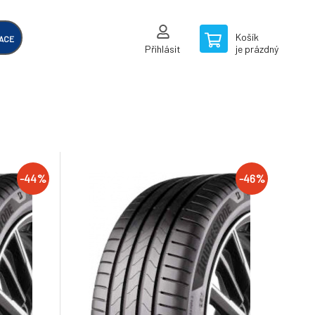
Košík
ACE
Přihlásit
je prázdný
-44%
-46%