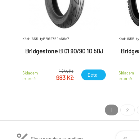
Kód: i655_tyBR62759b69d7
Kód: i655_
Bridgestone B 01 90/90 10 50J
Bridge
1 544 Kč
Skladem
Skladem
Detail
983 Kč
externě
externě
1
2
Slevy a novinky e-mailem