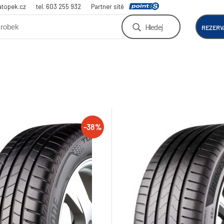
atopek.cz
tel. 603 255 932
Partner sítě
Hledej
REZERV
-38%