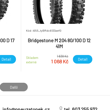
Kód: i655_tyBRdc6133aef0
00 D 17
Bridgestone M 204 80/100 D 12
41M
1 838 Kč
Skladem
Detail
Detail
1 068 Kč
externě
Další
info@pneuzatopek.cz
tel. 603 255 932