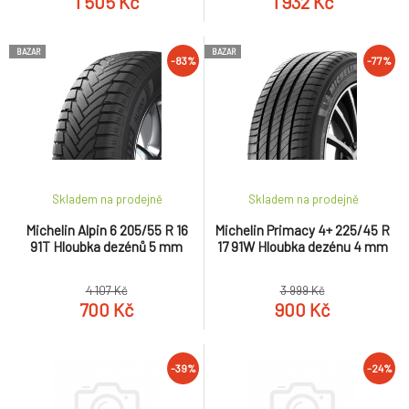
1 505 Kč
1 932 Kč
BAZAR
BAZAR
-83%
-77%
Skladem na prodejně
Skladem na prodejně
Michelin Alpin 6 205/55 R 16
Michelin Primacy 4+ 225/45 R
91T Hloubka dezénů 5 mm
17 91W Hloubka dezénu 4 mm
4 107 Kč
3 999 Kč
700 Kč
900 Kč
-39%
-24%