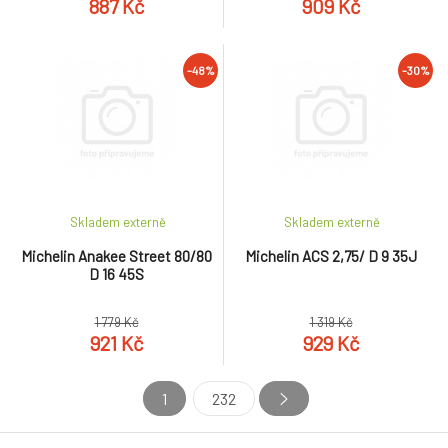
887 Kč
909 Kč
-48%
-30%
Skladem externě
Skladem externě
Michelin Anakee Street 80/80
Michelin ACS 2,75/ D 9 35J
D 16 45S
1 779 Kč
1 319 Kč
921 Kč
929 Kč
1
232