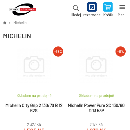
rezervace
Košík
Menu
Hledej
Michelin
MICHELIN
-35%
-11%
Skladem na prodejně
Skladem na prodejně
Michelin City Grip 2 130/70 B 12
Michelin Power Pure SC 130/60
62S
D 13 53P
2 327 Kč
2 179 Kč